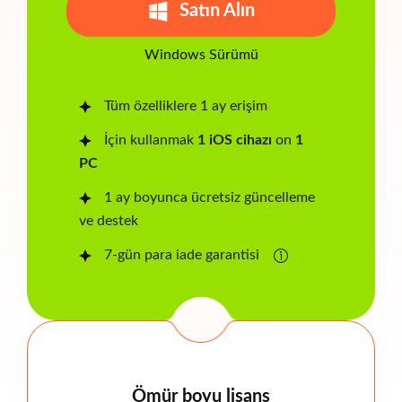
Satın Alın
Windows Sürümü
Tüm özelliklere 1 ay erişim
İçin kullanmak
1 iOS cihazı
on
1
PC
1 ay boyunca ücretsiz güncelleme
ve destek
7-gün para iade garantisi
Ömür boyu lisans