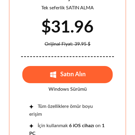
Tek seferlik SATIN ALMA
$31.96
Orijinal Fiyat: 39.95 $
Satın Alın
Windows Sürümü
Tüm özelliklere ömür boyu
erişim
İçin kullanmak
6 iOS cihazı
on
1
PC