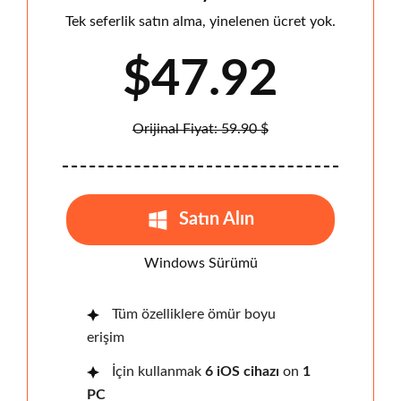
Tek seferlik satın alma, yinelenen ücret yok.
$47.92
Orijinal Fiyat: 59.90 $
Satın Alın
Windows Sürümü
Tüm özelliklere ömür boyu
erişim
İçin kullanmak
6 iOS cihazı
on
1
PC