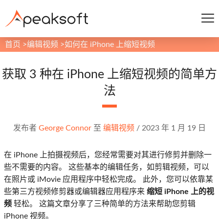
首页
>
编辑视频
>
如何在 iPhone 上缩短视频
获取 3 种在 iPhone 上缩短视频的简单方
法
发布者
George Connor
至
编辑视频
/
2023 年 1 月 19 日
在 iPhone 上拍摄视频后，您经常需要对其进行修剪并删除一
些不需要的内容。 这些基本的编辑任务，如剪辑视频，可以
在照片或 iMovie 应用程序中轻松完成。 此外，您可以依靠某
些第三方视频修剪器或编辑器应用程序来
缩短 iPhone 上的视
频
轻松。 这篇文章分享了三种简单的方法来帮助您剪辑
iPhone 视频。