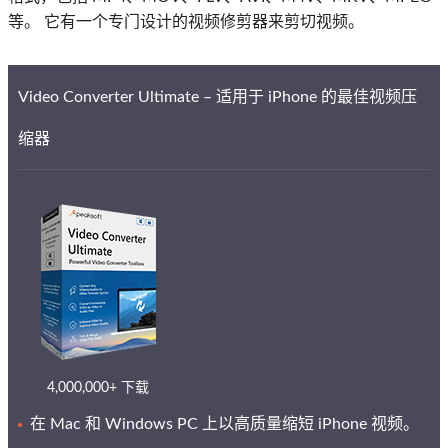
等。 它有一个专门设计的视频修剪器来剪切视频。
Video Converter Ultimate – 适用于 iPhone 的最佳视频压
缩器
4,000,000+ 下载
在 Mac 和 Windows PC 上以高质量缩短 iPhone 视频。