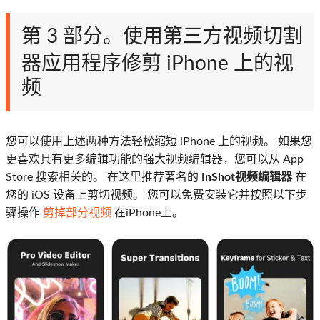
第 3 部分。使用第三方视频切割
器应用程序修剪 iPhone 上的视
频
您可以使用上述两种方法轻松缩短 iPhone 上的视频。 如果您
更喜欢具有更多编辑功能的强大视频编辑器，您可以从 App
Store 搜索相关的。 在这里推荐著名的
InShot视频编辑器
在
您的 iOS 设备上剪切视频。 您可以免费安装它并按照以下步
骤操作
剪掉部分视频
在iPhone上。