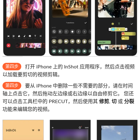
第四步
打开 iPhone 上的 InShot 应用程序，然后点击视频
以加载要剪切的视频剪辑。
第四步
要从 iPhone 中删除一些不需要的部分，请在时间
轴上点击它，然后拖动左边缘或右边缘以自由修剪它。 您还
可以点击工具栏中的 PRECUT，然后使用其
修剪
,
切
或
分裂
功能来编辑您的视频。