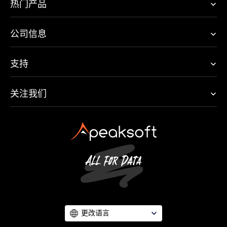
热门产品
公司信息
支持
关注我们
更改语言