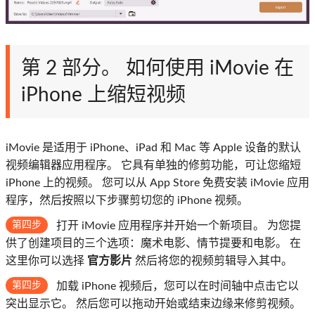
第 2 部分。 如何使用 iMovie 在
iPhone 上缩短视频
iMovie 是适用于 iPhone、iPad 和 Mac 等 Apple 设备的默认
视频编辑器应用程序。 它具有单独的修剪功能，可让您缩短
iPhone 上的视频。 您可以从 App Store 免费安装 iMovie 应用
程序，然后按照以下步骤剪切您的 iPhone 视频。
第四步
打开 iMovie 应用程序并开始一个新项目。 为您提
供了创建项目的三个选项：魔术电影、情节提要和电影。 在
这里你可以选择
官方影片
然后将您的视频剪辑导入其中。
第四步
加载 iPhone 视频后，您可以在时间轴中点击它以
突出显示它。 然后您可以拖动开始或结束边缘来修剪视频。