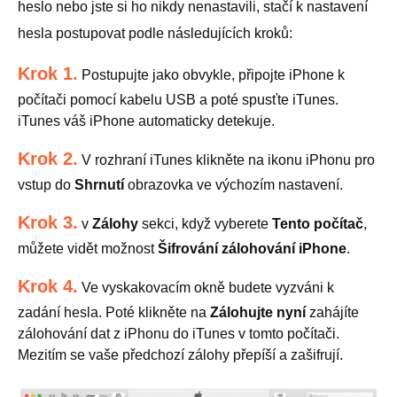
heslo nebo jste si ho nikdy nenastavili, stačí k nastavení
hesla postupovat podle následujících kroků:
Krok 1.
Postupujte jako obvykle, připojte iPhone k
počítači pomocí kabelu USB a poté spusťte iTunes.
iTunes váš iPhone automaticky detekuje.
Krok 2.
V rozhraní iTunes klikněte na ikonu iPhonu pro
vstup do
Shrnutí
obrazovka ve výchozím nastavení.
Krok 3.
v
Zálohy
sekci, když vyberete
Tento počítač
,
můžete vidět možnost
Šifrování zálohování iPhone
.
Krok 4.
Ve vyskakovacím okně budete vyzváni k
zadání hesla. Poté klikněte na
Zálohujte nyní
zahájíte
zálohování dat z iPhonu do iTunes v tomto počítači.
Mezitím se vaše předchozí zálohy přepíší a zašifrují.