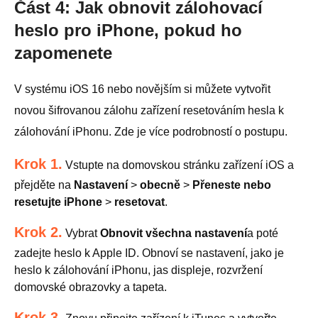
Část 4: Jak obnovit zálohovací
heslo pro iPhone, pokud ho
zapomenete
V systému iOS 16 nebo novějším si můžete vytvořit
novou šifrovanou zálohu zařízení resetováním hesla k
zálohování iPhonu. Zde je více podrobností o postupu.
Krok 1.
Vstupte na domovskou stránku zařízení iOS a
přejděte na
Nastavení
>
obecně
>
Přeneste nebo
resetujte iPhone
>
resetovat
.
Krok 2.
Vybrat
Obnovit všechna nastavení
a poté
zadejte heslo k Apple ID. Obnoví se nastavení, jako je
heslo k zálohování iPhonu, jas displeje, rozvržení
domovské obrazovky a tapeta.
Krok 3.