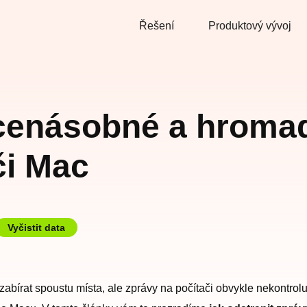
Řešení
Produktový vývoj
cenásobné a hromad
či Mac
Vyčistit data
rat spoustu místa, ale zprávy na počítači obvykle nekontrolu