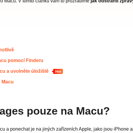
ho Macu. V tomto článku vám to prozradíme
jak odstranit zprá
otlivě
Macu pomocí Finderu
u a uvolněte úložiště
a Macu
sages pouze na Macu?
a ponechat je na jiných zařízeních Apple, jako jsou iPhone a