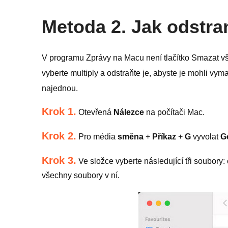
Metoda 2. Jak odstra
V programu Zprávy na Macu není tlačítko Smazat vš
vyberte multiply a odstraňte je, abyste je mohli v
najednou.
Krok 1.
Otevřená
Nálezce
na počítači Mac.
Krok 2.
Pro média
směna
+
Příkaz
+
G
vyvolat
G
Krok 3.
Ve složce vyberte následující tři soubory:
všechny soubory v ní.