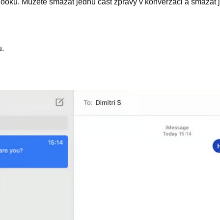
Booku. Můžete smazat jednu část zprávy v konverzaci a smazat 
u.