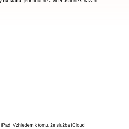
vy na Macu
: jednoduché a vícenásobné smazání
 iPad. Vzhledem k tomu, že služba iCloud