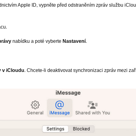
ednictvím Apple ID, vypněte před odstraněním zpráv službu iClo
acu.
právy
nabídku a poté vyberte
Nastavení
.
y v iCloudu
. Chcete-li deaktivovat synchronizaci zpráv mezi zař