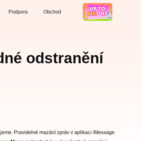
Podpora
Obchod
Žhavá nabídka
né odstranění
jeme. Pravidelné mazání zpráv v aplikaci iMessage