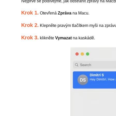
Nejprve se podívejme, jak odstranit zprávy na Mac
Krok 1.
Otevřená
Zpráva
na Macu.
Krok 2.
Klepněte pravým tlačítkem myši na zpráv
Krok 3.
klikněte
Vymazat
na kaskádě.