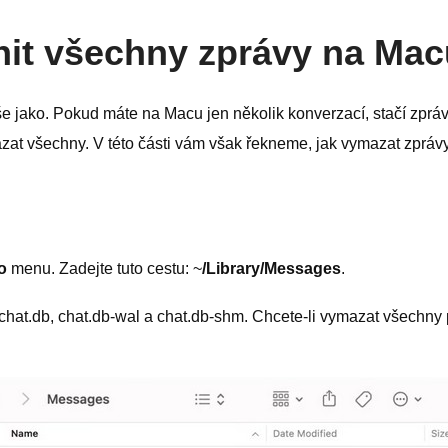
nit všechny zprávy na Ma
e jako. Pokud máte na Macu jen několik konverzací, stačí zprá
ymazat všechny. V této části vám však řekneme, jak vymazat zpr
o
menu. Zadejte tuto cestu: ~
/Library/Messages
.
 chat.db, chat.db-wal a chat.db-shm. Chcete-li vymazat všechny 