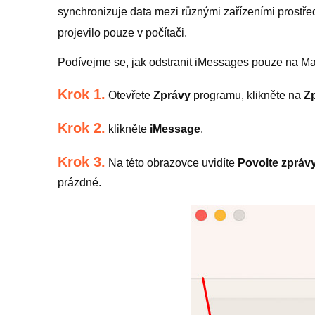
synchronizuje data mezi různými zařízeními prostř
projevilo pouze v počítači.
Podívejme se, jak odstranit iMessages pouze na M
Krok 1.
Otevřete
Zprávy
programu, klikněte na
Z
Krok 2.
klikněte
iMessage
.
Krok 3.
Na této obrazovce uvidíte
Povolte zpráv
prázdné.