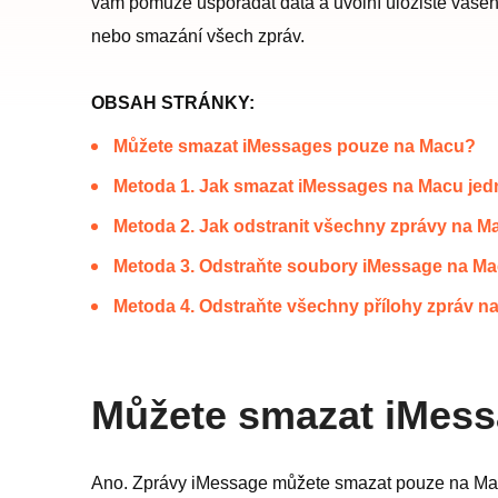
vám pomůže uspořádat data a uvolní úložiště vaše
nebo smazání všech zpráv.
OBSAH STRÁNKY:
Můžete smazat iMessages pouze na Macu?
Metoda 1. Jak smazat iMessages na Macu jedn
Metoda 2. Jak odstranit všechny zprávy na 
Metoda 3. Odstraňte soubory iMessage na Mac
Metoda 4. Odstraňte všechny přílohy zpráv n
Můžete smazat iMes
Ano. Zprávy iMessage můžete smazat pouze na Macu 