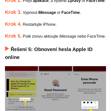
Krok 2.
Přejít
aplikace
, a vyberte
Zprávy
or
FaceTime
.
Krok 3.
Vypnout
iMessage
or
FaceTime
.
Krok 4.
Restartujte iPhone.
Krok 5.
Poté znovu aktivujte iMessage nebo FaceTime.
Řešení 5: Obnovení hesla Apple ID
online