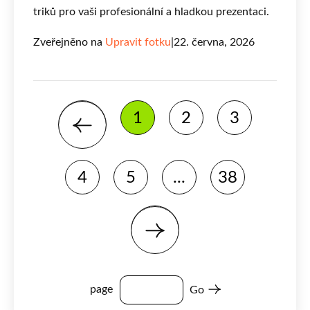
triků pro vaši profesionální a hladkou prezentaci.
Zveřejněno na
Upravit fotku
|
22. června, 2026
1
2
3
4
5
...
38
page
Go