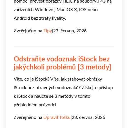
pomoci převést obrázky HEIC na soubory JPG na
zařízeních Windows, Mac OS X, iOS nebo
Android bez ztráty kvality.
Zveřejněno na
Tipy
|
23. června, 2026
Odstraňte vodoznak iStock bez
jakýchkoli problémů [3 metody]
Víte, co je iStock? Víte, jak stahovat obrázky
iStock bez otravných vodoznaků? Získejte přístup
k iStock a naučte se 3 metody v tomto
přehledném průvodci.
Zveřejněno na
Upravit fotku
|
23. června, 2026