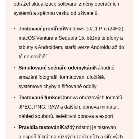
odrážel aktualizace softwaru, změny operačních
systémů a zpětnou vazbu od uživatelů.
Testovací prostředí
Windows 10/11 Pro (24H2),
macOS Ventura a Sequoia 15, běžné telefony a
tablety s Androidem, starší verze Androidu až do
té nejnovější
Simulované scénáře odemykání
Náhodné
smazání fotografií, formátování úložiště,
systémové chyby a šifrované oddíly
Testované funkce
Obnova obrazových formátů
JPEG, PNG, RAW a dalších, obnova miniatur,
náhled souborů, selektivní obnova a export
Pravidla testování
Každý nástroj je testován
alespoň třikrát na různých zařízeních a síťových