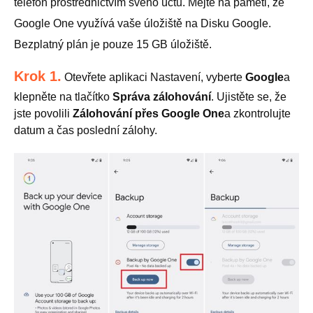
telefon prostřednictvím svého účtu. Mějte na paměti, že
Google One využívá vaše úložiště na Disku Google.
Bezplatný plán je pouze 15 GB úložiště.
Krok 1.
Otevřete aplikaci Nastavení, vyberte
Google
a
klepněte na tlačítko
Správa zálohování
. Ujistěte se, že
jste povolili
Zálohování přes Google One
a zkontrolujte
datum a čas poslední zálohy.