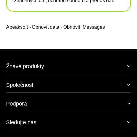
ztracených dat, ochranu souborů a přenos dat.
Apeaksoft
Obnovit data
Obnovit iMessages
>
>
Žhavé produkty
Společnost
Podpora
Sledujte nás