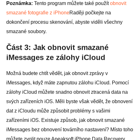
Poznámka:
Tento program můžete také použít
obnovit
smazané fotografie z iPhone
Raději počkejte na
dokončení procesu skenování, abyste viděli všechny
smazané soubory.
Část 3: Jak obnovit smazané
iMessages ze zálohy iCloud
Možná budete chtít vědět, jak obnovit zprávy v
iMessages, když máte zapnutou zálohu iCloud. Pomocí
zálohy iCloud můžete snadno obnovit ztracená data na
svých zařízeních iOS. Měli byste však vědět, že obnovení
dat z iCloudu může způsobit problémy s vašimi
zařízeními iOS. Existuje způsob, jak obnovit smazané
iMessages bez obnovení továrního nastavení? Místo toho
můžete zvolit pouze Apeaksoft iPhone Data Recovery.