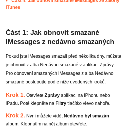
Část 4: Jak obnovit smazané iMessages ze zálohy
iTunes
Část 1: Jak obnovit smazané
iMessages z nedávno smazaných
Pokud jste iMessages smazali před několika dny, můžete
je obnovit z alba Nedávno smazané v aplikaci Zprávy.
Pro obnovení smazaných iMessages z alba Nedávno
smazané postupujte podle níže uvedených kroků.
Krok 1.
Otevřete
Zprávy
aplikaci na iPhonu nebo
iPadu. Poté klepněte na
Filtry
tlačítko vlevo nahoře.
Krok 2.
Nyní můžete vidět
Nedávno byl smazán
album. Klepnutím na něj album otevřete.