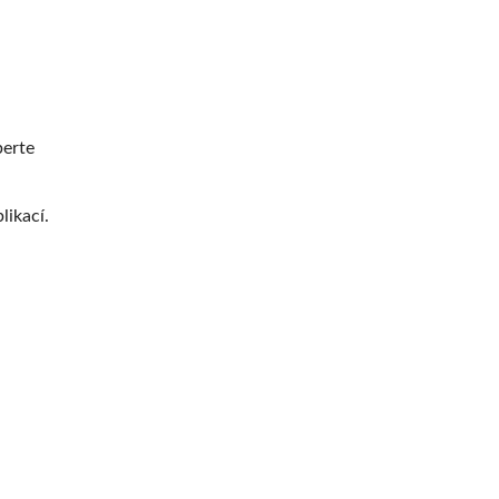
berte
likací.