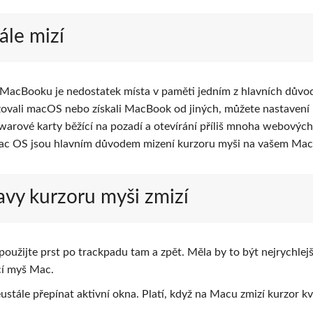
ále mizí
cBooku je nedostatek místa v paměti jedním z hlavních důvo
izovali macOS nebo získali MacBook od jiných, můžete nastavení
warové karty běžící na pozadí a otevírání příliš mnoha webových
m Mac OS jsou hlavním důvodem mizení kurzoru myši na vašem Ma
avy kurzoru myši zmizí
oužijte prst po trackpadu tam a zpět. Měla by to být nejrychlejš
cí myš Mac.
ustále přepínat aktivní okna. Platí, když na Macu zmizí kurzor kv