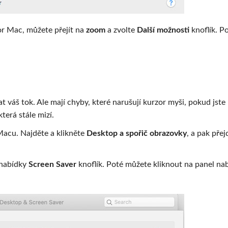
or Mac, můžete přejít na
zoom
a zvolte
Další možnosti
knoflík. P
š tok. Ale mají chyby, které narušují kurzor myši, pokud jste p
erá stále mizí.
acu. Najděte a klikněte
Desktop a spořič obrazovky
, a pak pře
nabídky
Screen Saver
knoflík. Poté můžete kliknout na panel na