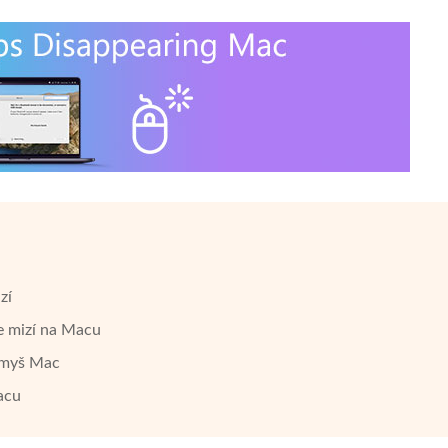
zí
le mizí na Macu
í myš Mac
acu