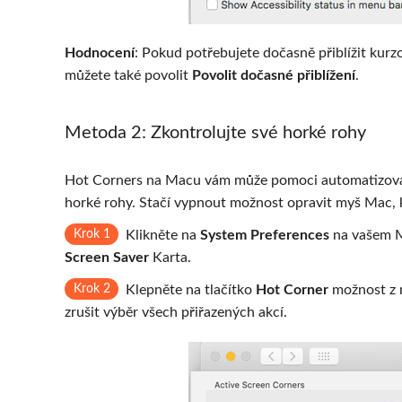
Hodnocení
: Pokud potřebujete dočasně přiblížit kurz
můžete také povolit
Povolit dočasné přiblížení
.
Metoda 2: Zkontrolujte své horké rohy
Hot Corners na Macu vám může pomoci automatizovat vá
horké rohy. Stačí vypnout možnost opravit myš Mac, kt
Krok 1
Klikněte na
System Preferences
na vašem M
Screen Saver
Karta.
Krok 2
Klepněte na tlačítko
Hot Corner
možnost z 
zrušit výběr všech přiřazených akcí.