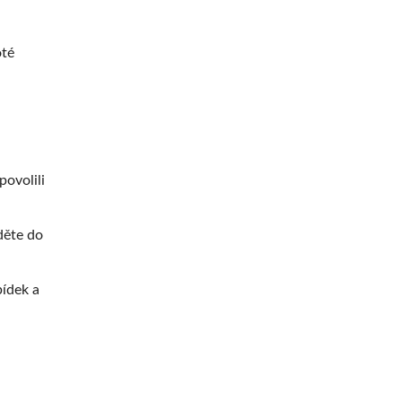
oté
ovolili
jděte do
bídek a