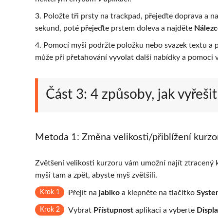
3. Položte tři prsty na trackpad, přejeďte doprava a n
sekund, poté přejeďte prstem doleva a najděte
Nálezc
4. Pomocí myši podržte položku nebo svazek textu a p
může při přetahování vyvolat další nabídky a pomoci v
Část 3: 4 způsoby, jak vyřeši
Metoda 1: Změna velikosti/přiblížení kurz
Zvětšení velikosti kurzoru vám umožní najít ztracen
myši tam a zpět, abyste myš zvětšili.
Krok 1
Přejít na
jablko
a klepněte na tlačítko
Syste
Krok 2
Vybrat
Přístupnost
aplikaci a vyberte
Displ