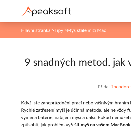
Hlavní stránka
>
Tipy
>
Myš stále mizí Mac
9 snadných metod, jak 
Přidal
Theodore
Když jste zaneprázdněni prací nebo vášnivým hraním h
Rychlé zatřesení myší je účinná metoda, ale ne vždy 
výměna baterie, nabíjení myši a další. Pokud nemůžet
způsobů, jak problém vyřešit
myš na vašem MacBooku 