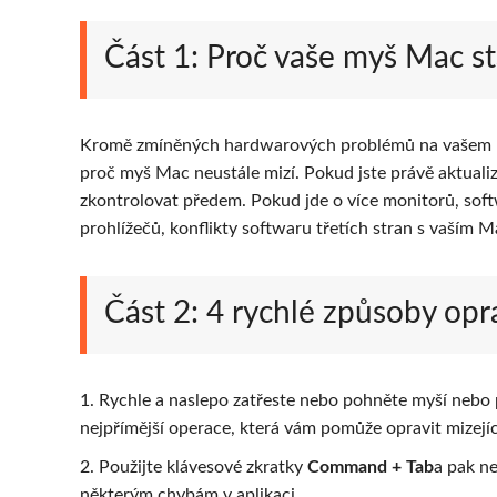
Část 1: Proč vaše myš Mac st
Kromě zmíněných hardwarových problémů na vašem Ma
proč myš Mac neustále mizí. Pokud jste právě aktual
zkontrolovat předem. Pokud jde o více monitorů, soft
prohlížečů, konflikty softwaru třetích stran s vaší
Část 2: 4 rychlé způsoby opr
1. Rychle a naslepo zatřeste nebo pohněte myší nebo p
nejpřímější operace, která vám pomůže opravit mizejí
2. Použijte klávesové zkratky
Command + Tab
a pak ne
některým chybám v aplikaci.