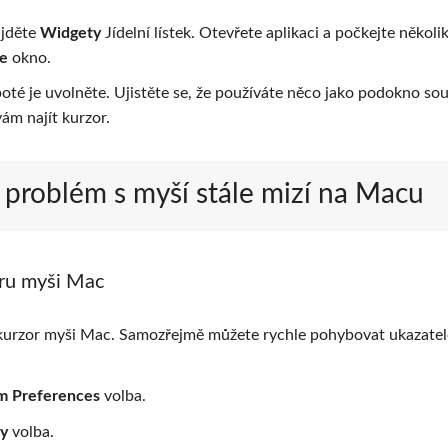
ajděte
Widgety
Jídelní lístek. Otevřete aplikaci a počkejte několi
e
okno.
oté je uvolněte. Ujistěte se, že používáte něco jako podokno so
ám najít kurzor.
t problém s myší stále mizí na Macu
oru myši Mac
ý kurzor myši Mac. Samozřejmě můžete rychle pohybovat ukazate
m Preferences
volba.
ay
volba.