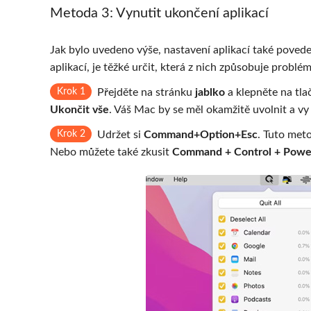
Metoda 3: Vynutit ukončení aplikací
Jak bylo uvedeno výše, nastavení aplikací také pove
aplikací, je těžké určit, která z nich způsobuje probl
Krok 1
Přejděte na stránku
jablko
a klepněte na tla
Ukončit vše
. Váš Mac by se měl okamžitě uvolnit a vy
Krok 2
Udržet si
Command+Option+Esc
. Tuto met
Nebo můžete také zkusit
Command + Control + Powe