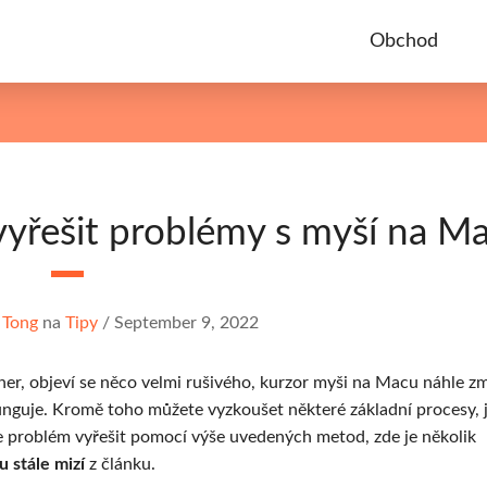
Obchod
vyřešit problémy s myší na M
 Tong
na
Tipy
/
September 9, 2022
er, objeví se něco velmi rušivého, kurzor myši na Macu náhle zm
funguje. Kromě toho můžete vyzkoušet některé základní procesy, j
e problém vyřešit pomocí výše uvedených metod, zde je několik
stále mizí
z článku.