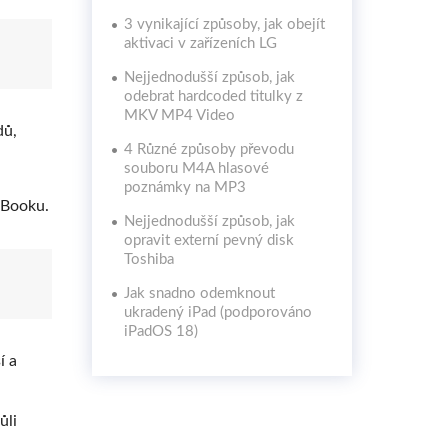
3 vynikající způsoby, jak obejít
aktivaci v zařízeních LG
Nejjednodušší způsob, jak
odebrat hardcoded titulky z
MKV MP4 Video
dů,
4 Různé způsoby převodu
souboru M4A hlasové
poznámky na MP3
cBooku.
Nejjednodušší způsob, jak
opravit externí pevný disk
Toshiba
Jak snadno odemknout
ukradený iPad (podporováno
iPadOS 18)
í a
ůli