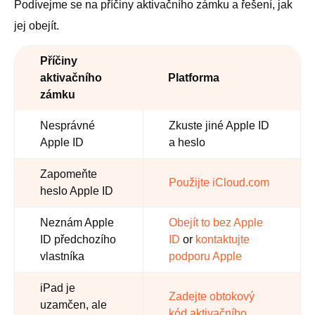
Podívejme se na příčiny aktivačního zámku a řešení, jak
jej obejít.
Příčiny
aktivačního
Platforma
zámku
Nesprávné
Zkuste jiné Apple ID
Apple ID
a heslo
Zapomeňte
Použijte iCloud.com
heslo Apple ID
Neznám Apple
Obejít to bez Apple
ID předchozího
ID
or
kontaktujte
vlastníka
podporu Apple
iPad je
Zadejte obtokový
uzamčen, ale
kód aktivačního