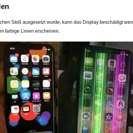
den
schen Stoß ausgesetzt wurde, kann das Display beschädigt wer
m farbige Linien erscheinen.