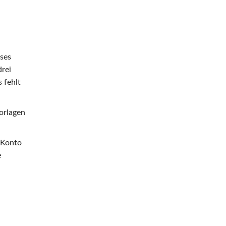
oses
rei
 fehlt
orlagen
 Konto
e