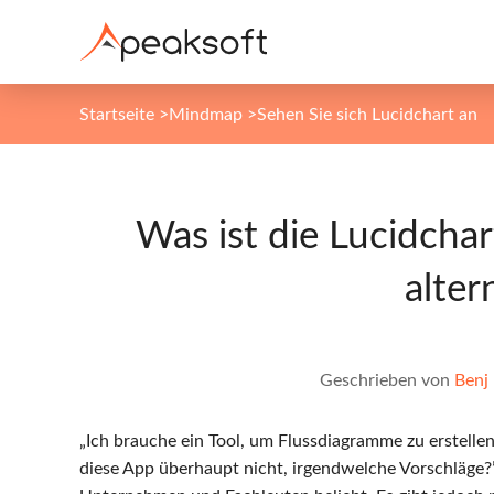
Startseite
>
Mindmap
>
Sehen Sie sich Lucidchart an
Was ist die Lucidch
alter
Geschrieben von
Benj
„Ich brauche ein Tool, um Flussdiagramme zu erstell
diese App überhaupt nicht, irgendwelche Vorschläge?