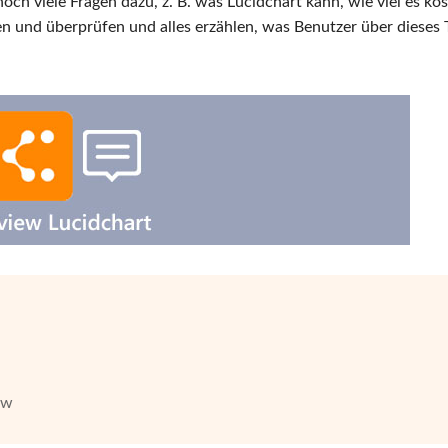
ch viele Fragen dazu, z. B. was Lucidchart kann, wie viel es kos
len und überprüfen und alles erzählen, was Benutzer über dieses 
ew