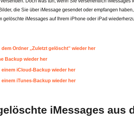
t versenden. Doch was tun, wenn Sie versehentlich iMessages 
Bilder, die Sie über iMessage gesendet oder empfangen haben, fü
um gelöschte iMessages auf Ihrem iPhone oder iPad wiederherzu
s dem Ordner „Zuletzt gelöscht“ wieder her
hne Backup wieder her
us einem iCloud-Backup wieder her
us einem iTunes-Backup wieder her
e gelöschte iMessages aus