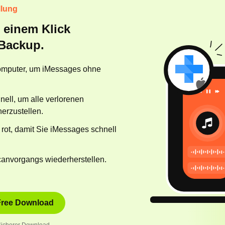
llung
 einem Klick
 Backup.
Computer, um iMessages ohne
ell, um alle verlorenen
erzustellen.
 rot, damit Sie iMessages schnell
anvorgangs wiederherstellen.
Free Download