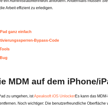
ie ein Administratorkennwort anfordern. Andernfalls müssen Si
e Arbeit effizient zu erledigen.
iPad ganz einfach
ktivierungssperren-Bypass-Code
Tools
-Bug
ie MDM auf dem iPhone/iP
Pad zu umgehen, ist
Apeaksoft iOS Unlocker
Es kann das MDM-P
ntfernen. Noch wichtiger: Die benutzerfreundliche Oberfläche v