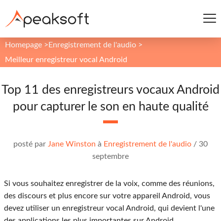
Homepage
>
Enregistrement de l'audio
>
Meilleur enregistreur vocal Android
Top 11 des enregistreurs vocaux Android
pour capturer le son en haute qualité
posté par
Jane Winston
à
Enregistrement de l'audio
/
30
septembre
Si vous souhaitez enregistrer de la voix, comme des réunions,
des discours et plus encore sur votre appareil Android, vous
devez utiliser un enregistreur vocal Android, qui devient l'une
des applications les plus importantes sur Android.