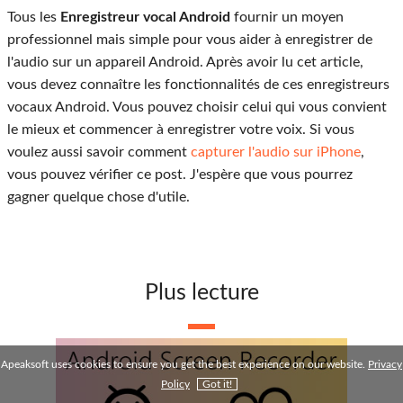
Tous les
Enregistreur vocal Android
fournir un moyen
professionnel mais simple pour vous aider à enregistrer de
l'audio sur un appareil Android. Après avoir lu cet article,
vous devez connaître les fonctionnalités de ces enregistreurs
vocaux Android. Vous pouvez choisir celui qui vous convient
le mieux et commencer à enregistrer votre voix. Si vous
voulez aussi savoir comment
capturer l'audio sur iPhone
,
vous pouvez vérifier ce post. J'espère que vous pourrez
gagner quelque chose d'utile.
Plus lecture
Apeaksoft uses cookies to ensure you get the best experience on our website.
Privacy
Policy
Got it!