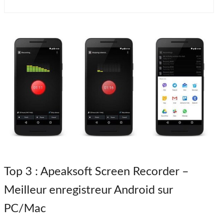
Top 3 : Apeaksoft Screen Recorder –
Meilleur enregistreur Android sur
PC/Mac