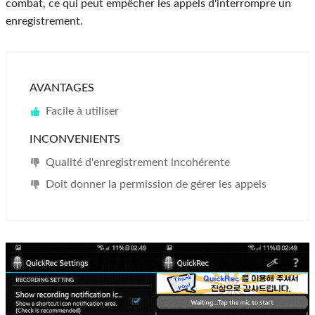
combat, ce qui peut empêcher les appels d'interrompre un
enregistrement.
AVANTAGES
Facile à utiliser
INCONVENIENTS
Qualité d'enregistrement incohérente
Doit donner la permission de gérer les appels