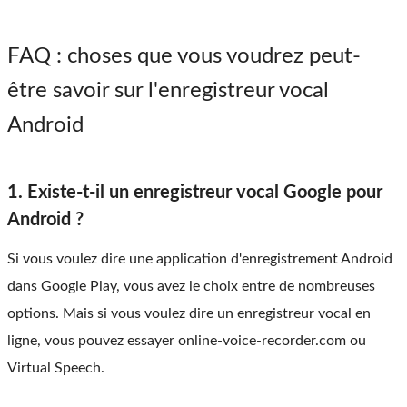
FAQ : choses que vous voudrez peut-
être savoir sur l'enregistreur vocal
Android
1. Existe-t-il un enregistreur vocal Google pour
Android ?
Si vous voulez dire une application d'enregistrement Android
dans Google Play, vous avez le choix entre de nombreuses
options. Mais si vous voulez dire un enregistreur vocal en
ligne, vous pouvez essayer online-voice-recorder.com ou
Virtual Speech.