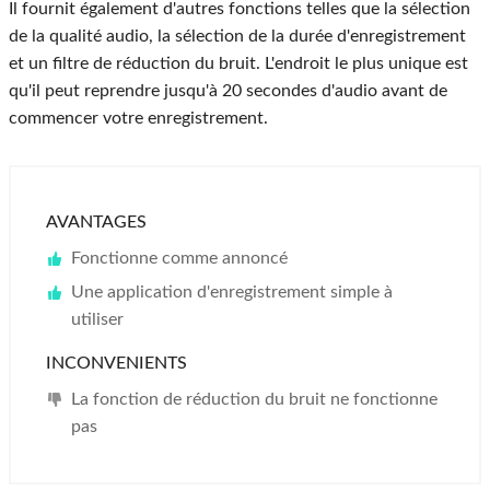
Il fournit également d'autres fonctions telles que la sélection
de la qualité audio, la sélection de la durée d'enregistrement
et un filtre de réduction du bruit. L'endroit le plus unique est
qu'il peut reprendre jusqu'à 20 secondes d'audio avant de
commencer votre enregistrement.
AVANTAGES
Fonctionne comme annoncé
Une application d'enregistrement simple à
utiliser
INCONVENIENTS
La fonction de réduction du bruit ne fonctionne
pas