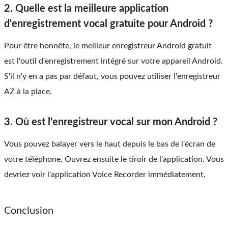
2. Quelle est la meilleure application
d'enregistrement vocal gratuite pour Android ?
Pour être honnête, le meilleur enregistreur Android gratuit
est l'outil d'enregistrement intégré sur votre appareil Android.
S'il n'y en a pas par défaut, vous pouvez utiliser l'enregistreur
AZ à la place.
3. Où est l'enregistreur vocal sur mon Android ?
Vous pouvez balayer vers le haut depuis le bas de l'écran de
votre téléphone. Ouvrez ensuite le tiroir de l'application. Vous
devriez voir l'application Voice Recorder immédiatement.
Conclusion