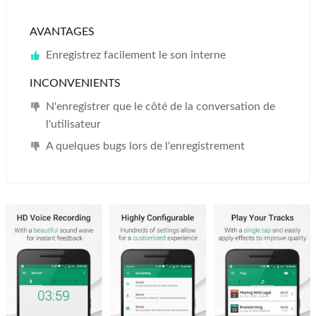
AVANTAGES
Enregistrez facilement le son interne
INCONVENIENTS
N'enregistrer que le côté de la conversation de
l'utilisateur
A quelques bugs lors de l'enregistrement