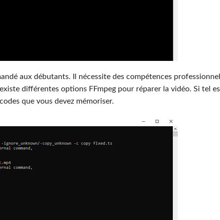
ndé aux débutants. Il nécessite des compétences professionnell
existe différentes options FFmpeg pour réparer la vidéo. Si tel es
x codes que vous devez mémoriser.