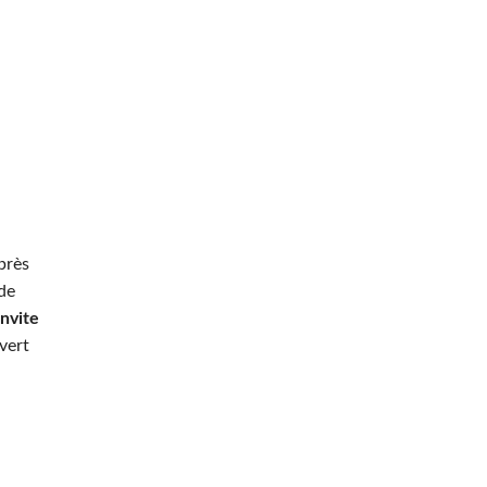
près
 de
Invite
vert