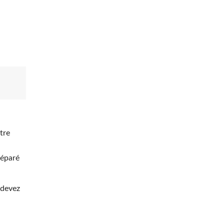
e
tre
réparé
s devez