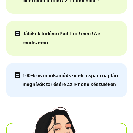
Nem lehet törölni az iPhone hibát?
Játékok törlése iPad Pro / mini / Air
rendszeren
100%-os munkamódszerek a spam naptári
meghívók törlésére az iPhone készüléken