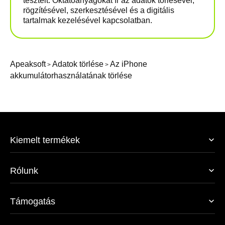
tesztelt. Oktatóanyagokat ír az adatok törlésével,
rögzítésével, szerkesztésével és a digitális
tartalmak kezelésével kapcsolatban.
Apeaksoft
Adatok törlése
Az iPhone
>
>
akkumulátorhasználatának törlése
Kiemelt termékek
Rólunk
Támogatás