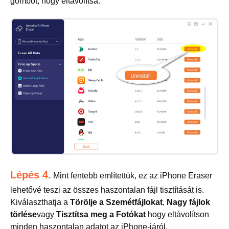
gombot, hogy eltávolítsa.
Lépés 4.
Mint fentebb említettük, ez az iPhone Eraser
lehetővé teszi az összes haszontalan fájl tisztítását is.
Kiválaszthatja a
Törölje a Szemétfájlokat
,
Nagy fájlok
törlése
vagy
Tisztítsa meg a Fotókat
hogy eltávolítson
minden haszontalan adatot az iPhone-járól.