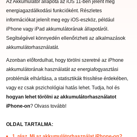
Az Akkumulátor állapota az iOS 11-ben jelent meg
energiagazdálkodási funkcióként. Részletes
információkat jelenít meg egy iOS-eszköz, például
iPhone vagy iPad akkumulátorának állapotáról.
Segítségével könnyedén ellenőrizheti az alkalmazások
akkumulátorhasználatát.
Azonban előfordulhat, hogy törölni szeretné az iPhone
akkumulátorának használatát az energiafogyasztási
problémák elhárítása, a statisztikák frissítése érdekében,
vagy ez csak pszichológiai hatás lehet. Tudja, hol és
hogyan lehet törölni az akkumulátorhasználatot
iPhone-on
? Olvass tovább!
OLDAL TARTALMA:
1. rész. Mi az akkumulátorhasználat iPhone-on?