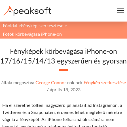
Főoldal
>
Fénykép szerkesztése
>
Fotók körbevágása iPhone-on
Fényképek körbevágása iPhone-on
17/16/15/14/13 egyszerűen és gyorsan
általa megosztva
George Connor
nak nek
Fénykép szerkesztése
/
április 18, 2023
Ha el szeretné tölteni nagyszerű pillanatait az Instagramon, a
Twitteren és a Snapchaten, érdemes lehet megfelelő méretre
vágnia a fényképét. Az iPhone felhasználók számára nem
lenne túl egyértelmű a telefonba épített crop funkció