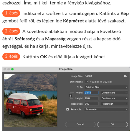
eszközzel. Íme, mit kell tennie a fénykép kivágásához.
1 lépés
Indítsa el a szoftvert a számítógépén. Kattints a
Kép
gombot felülről, és lépjen ide
Képméret
alatta lévő szakaszt.
2 lépés
A következő ablakban módosíthatja a következő
ábrát
Szélesség
és a
Magasság
vegyen részt a kapcsolódó
egységgel, és ha akarja, mintavételezze újra.
3 lépés
Kattints
OK
és előállítja a kivágott képet.