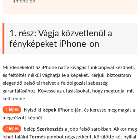
iPhone-on
1. rész: Vágja közvetlenül a
fényképeket iPhone-on
Mindenekelőtt az iPhone natív kivágás funkciójával kezdheti,
és feltöltés nélkül vághatja le a képeket. Kérjük, biztosítson
elegendő belső tárhelyet a feldolgozási sebesség
garantálásához. Kövesse az utasításokat, hogy megtudja, mit
kell tennie.
1 lépés
Nyisd ki
képek
iPhone-ján, és keresse meg magát a
megcélzott képnél.
2 lépés
belép
Szerkesztés
a jobb felső sarokban. Akkor meg
lehet találni
Termés
gombot négyzetként, körülötte két nyíllal.