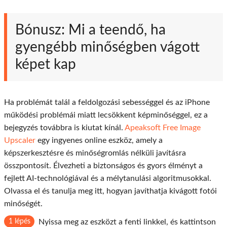
Bónusz: Mi a teendő, ha
gyengébb minőségben vágott
képet kap
Ha problémát talál a feldolgozási sebességgel és az iPhone
működési problémái miatt lecsökkent képminőséggel, ez a
bejegyzés továbbra is kiutat kínál.
Apeaksoft Free Image
Upscaler
egy ingyenes online eszköz, amely a
képszerkesztésre és minőségromlás nélküli javításra
összpontosít. Élvezheti a biztonságos és gyors élményt a
fejlett AI-technológiával és a mélytanulási algoritmusokkal.
Olvassa el és tanulja meg itt, hogyan javíthatja kivágott fotói
minőségét.
1 lépés
Nyissa meg az eszközt a fenti linkkel, és kattintson