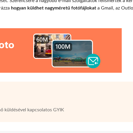
ét. Szerencsére a nagyobb e-mail szolgáltatók felismerték a ker
arázza
hogyan küldhet nagyméretű fotófájlokat
a Gmail, az Outl
n
nő küldésével kapcsolatos GYIK