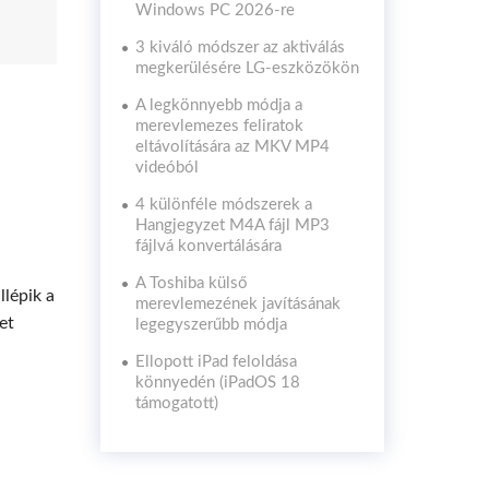
Windows PC 2026-re
3 kiváló módszer az aktiválás
megkerülésére LG-eszközökön
A legkönnyebb módja a
merevlemezes feliratok
eltávolítására az MKV MP4
videóból
4 különféle módszerek a
Hangjegyzet M4A fájl MP3
fájlvá konvertálására
A Toshiba külső
llépik a
merevlemezének javításának
et
legegyszerűbb módja
Ellopott iPad feloldása
könnyedén (iPadOS 18
támogatott)