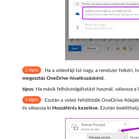
3 lépés
Ha a videofájl túl nagy, a rendszer felkéri, h
megosztás OneDrive-hivatkozásként
.
típus
: Ha másik felhőszolgáltatást használ, válassza a
4 lépés
Ezután a videó feltöltődik OneDrive-fiókjáb
és válassza ki
Hozzáférés kezelése
. Ezután beállíthat