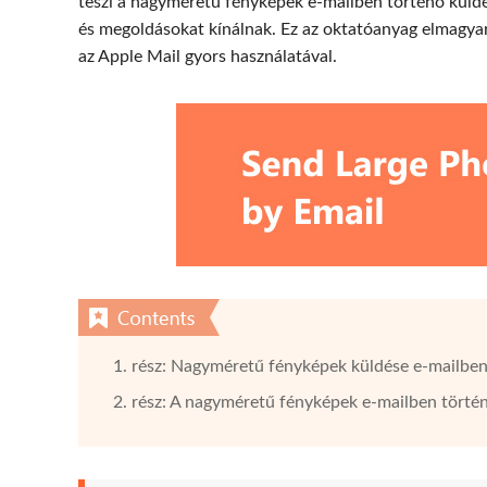
teszi a nagyméretű fényképek e-mailben történő küldés
és megoldásokat kínálnak. Ez az oktatóanyag elmagy
az Apple Mail gyors használatával.
1. rész: Nagyméretű fényképek küldése e-mailbe
2. rész: A nagyméretű fényképek e-mailben törté