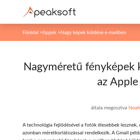
Főoldal
>
tippek
>
Nagy képek küldése e-mailben
Nagyméretű fényképek k
az Apple
általa megosztva
Noah
A technológia fejlődésével a fotók élesebbek lesznek, 
azonban méretkorlátozással rendelkezik. A Gmail péld