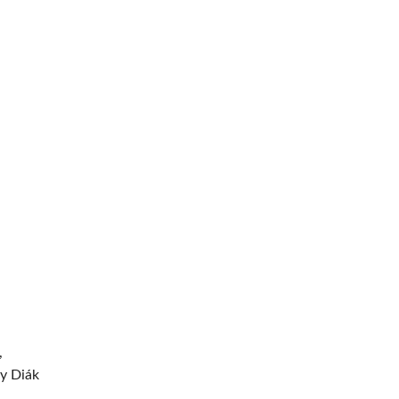
,
gy Diák