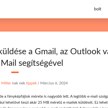
bolt
üldése a Gmail, az Outlook v
 Mail segítségével
 Miller
nak nek
tippek
/
Március 6, 2024
de a fényképfájlok mérete is nagyobb lett. A legtöbb e-mail szolg
ául lehetővé teszi akár 25 MB méretű e-mailek küldését. Ez lehe