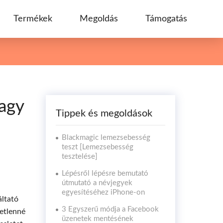
Termékek
Megoldás
Támogatás
agy
Tippek és megoldások
Blackmagic lemezsebesség
teszt [Lemezsebesség
tesztelése]
Lépésről lépésre bemutató
útmutató a névjegyek
egyesítéséhez iPhone-on
áltató
3 Egyszerű módja a Facebook
tetlenné
üzenetek mentésének