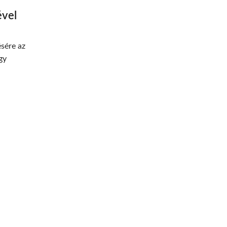
ével
sére az
gy