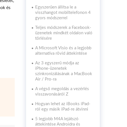
esletet,
Egyszerűen állítsa le a
ook és
visszhangot mobiltelefonon 4
gyors módszerrel
Teljes módszerek a Facebook-
üzenetek mindkét oldalon való
törlésére
A Microsoft Visio és a legjobb
alternatíva rövid áttekintése
Az 3 egyszerű módja az
iPhone-üzenetek
szinkronizálásának a MacBook
Air / Pro-ra
A végső megoldás a vezérlés
visszavonásáról Z
Hogyan lehet az iBooks iPad-
ról egy másik iPad-re átvinni
5 legjobb M4A lejátszó
áttekintése Androidra és