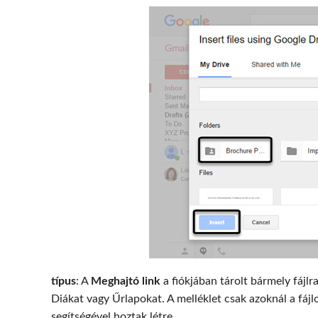
típus
: A
Meghajtó link
a fiókjában tárolt bármely fájl
Diákat vagy Űrlapokat. A melléklet csak azoknál a f
segítségével hoztak létre.