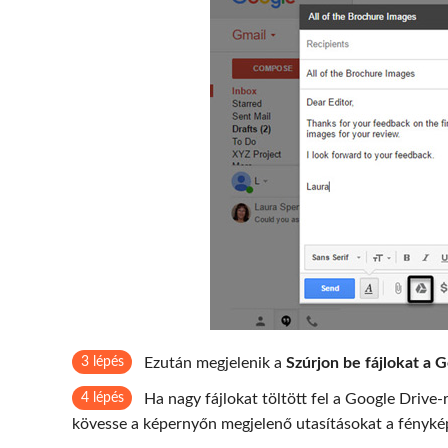
3 lépés
Ezután megjelenik a
Szúrjon be fájlokat a 
4 lépés
Ha nagy fájlokat töltött fel a Google Drive-r
kövesse a képernyőn megjelenő utasításokat a fénykép