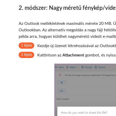
2. módszer: Nagy méretű fénykép/vide
Az Outlook mellékletének maximális mérete 20 MB. Ú
Outlookban. Az alternatív megoldás a nagy fájl feltöl
példa arra, hogyan küldhet nagyméretű videót e-mailb
1 lépés
Kezdje új üzenet létrehozásával az Outlook
2 lépés
Kattintson az
Attachment
gombot, és nyissa