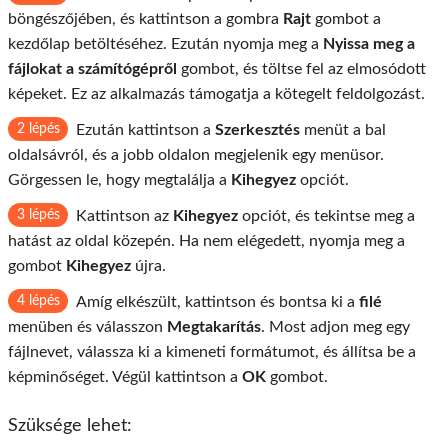
böngészőjében, és kattintson a gombra
Rajt
gombot a
kezdőlap betöltéséhez. Ezután nyomja meg a
Nyissa meg a
fájlokat a számítógépről
gombot, és töltse fel az elmosódott
képeket. Ez az alkalmazás támogatja a kötegelt feldolgozást.
2 lépés
Ezután kattintson a
Szerkesztés
menüt a bal
oldalsávról, és a jobb oldalon megjelenik egy menüsor.
Görgessen le, hogy megtalálja a
Kihegyez
opciót.
3 lépés
Kattintson az
Kihegyez
opciót, és tekintse meg a
hatást az oldal közepén. Ha nem elégedett, nyomja meg a
gombot
Kihegyez
újra.
4 lépés
Amíg elkészült, kattintson és bontsa ki a
filé
menüben és válasszon
Megtakarítás
. Most adjon meg egy
fájlnevet, válassza ki a kimeneti formátumot, és állítsa be a
képminőséget. Végül kattintson a
OK
gombot.
Szüksége lehet: