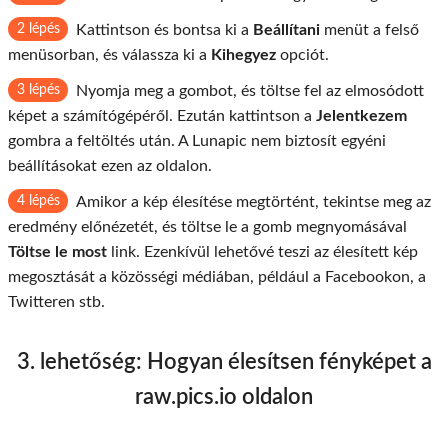
2 lépés
Kattintson és bontsa ki a
Beállítani
menüt a felső
menüsorban, és válassza ki a
Kihegyez
opciót.
3 lépés
Nyomja meg a gombot, és töltse fel az elmosódott
képet a számítógépéről. Ezután kattintson a
Jelentkezem
gombra a feltöltés után. A Lunapic nem biztosít egyéni
beállításokat ezen az oldalon.
4 lépés
Amikor a kép élesítése megtörtént, tekintse meg az
eredmény előnézetét, és töltse le a gomb megnyomásával
Töltse le most
link. Ezenkívül lehetővé teszi az élesített kép
megosztását a közösségi médiában, például a Facebookon, a
Twitteren stb.
3. lehetőség: Hogyan élesítsen fényképet a
raw.pics.io oldalon