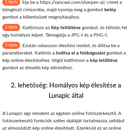
1 lépés
Írja be a https://vanceai.com/sharpen-ai/ címet a
böngésző címsorába, majd nyomja meg a gombot
belép
gombot a billentyűzet megnyitásához.
2 lépés
Kattintson az
Kép feltöltése
gombot, és töltsön fel
egy homályos képet. Támogatja a JPG-t és a PNG-t.
3 lépés
Ezután válasszon élesítési módot, és állítsa be a
paramétereket. Kattints a
Indítsa el a feldolgozást
gombot a
kép online élesítéséhez. Végül kattintson a
kép letöltése
gombot az élesebb kép eléréséhez.
2. lehetőség: Homályos kép élesítése a
Lunapic által
A Lunapic egy mindent az egyben online fotószerkesztő. A
fotószerkesztő funkciók széles skáláját tartalmazza, például
az elmosódott kép online élesítését. Ezenkívül ez az online