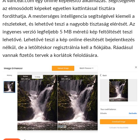
A vanceai.com egy online képélesítő alkalmazás. Segítségével
az elmosódott képeket egyetlen kattintással tisztára
fordíthatja. A mesterséges intelligencia segítségével kiemeli a
részleteket, és lehetővé teszi a nagyobb tisztaság elérését. Az
ingyenes verzió legfeljebb 5 MB méretű kép feltöltését teszi
lehetővé. Lehetővé teszi a kép online élesítését bejelentkezés
nélkül, de a letöltéskor regisztrálnia kell a fiókjába. Ráadásul
vannak fizetős tervek a korlátok feloldására.