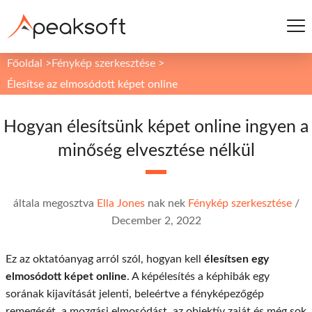
Főoldal
>
Fénykép szerkesztése
>
Élesítse az elmosódott képet online
Hogyan élesítsünk képet online ingyen a
minőség elvesztése nélkül
általa megosztva
Ella Jones
nak nek
Fénykép szerkesztése
/
December 2, 2022
Ez az oktatóanyag arról szól, hogyan kell
élesítsen egy
elmosódott képet online
. A képélesítés a képhibák egy
sorának kijavítását jelenti, beleértve a fényképezőgép
remegését, a mozgási elmosódást, az objektív zaját és még sok