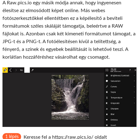
A Raw.pics.io egy másik módja annak, hogy ingyenesen
élesítse az elmosódott képet online. Más webes
fotószerkesztőkkel ellentétben ez a képélesítő a beviteli
formátumok széles skáláját támogatja, beleértve a RAW
fájlokat is. Azonban csak két kimeneti formátumot támogat, a
JPG-t és a PNG-t. A fotóélesítésen kívül a telítettség, a
fényerő, a színek és egyebek beállítását is lehetővé teszi. A
korlátlan hozzáféréshez vásárolhat egy csomagot.
1 lépés
Keresse fel a https://raw.pics.io/ oldalt