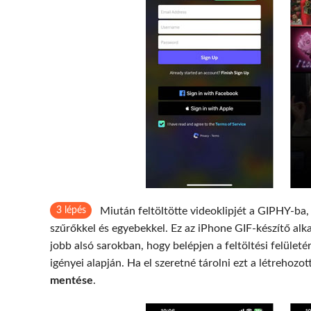
3 lépés
Miután feltöltötte videoklipjét a GIPHY-ba, 
szűrőkkel és egyebekkel. Ez az iPhone GIF-készítő alk
jobb alsó sarokban, hogy belépjen a feltöltési felületér
igényei alapján. Ha el szeretné tárolni ezt a létrehozo
mentése
.