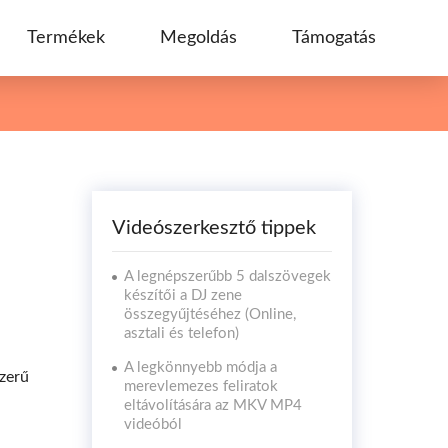
Termékek
Megoldás
Támogatás
Videószerkesztő tippek
A legnépszerűbb 5 dalszövegek
készítői a DJ zene
összegyűjtéséhez (Online,
asztali és telefon)
A legkönnyebb módja a
zerű
merevlemezes feliratok
eltávolítására az MKV MP4
videóból