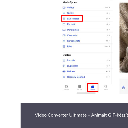
Video Converter Ultimate – Animált GIF-készí