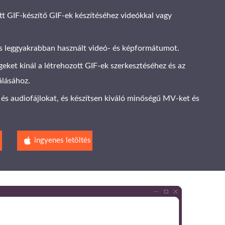
tt GIF-készítő GIF-ek készítéséhez videókkal vagy
s leggyakrabban használt videó- ​​és képformátumot.
eket kínál a létrehozott GIF-ek szerkesztéséhez és az
álásához.
 és audiofájlokat, és készítsen kiváló minőségű MV-ket és
s
ingyenes letöltés