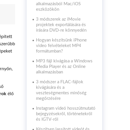
alkalmazásból Mac/iOS
eszközökön
3 módszerek az iMovie
projektek exportálására és
írására DVD-re könnyedén
pített
Hogyan készítsünk iPhone
yszerűbb
video felvételeket MP4
épeket
formátumban?
MP3 fájl kivágása a Windows
Media Player és az Online
rnyőn,
alkalmazásban
3 módszer a FLAC-fájlok
ső
kivágására és a
veszteségmentes minőség
rok
élő
megőrzésére
Instagram videó hosszútmutató
bejegyzésekről, történetekről
és IGTV-ről
Készítsen lassított videót és