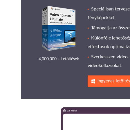
Speciálisan terveze
fényképekkel.
Támogatja az össze
Különféle lehetőség
effektusok optimaliz
Szerkesszen video-
4,000,000 + Letöltések
videokollázsokat.
ingyenes letölté