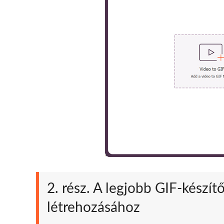
2. rész. A legjobb GIF-készí
létrehozásához