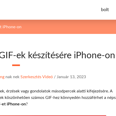
bolt
t iPhone-on
GIF-ek készítésére iPhone-on
ong
nak nek
Szerkesztés Videó
/
Január 13, 2023
ek, érzések vagy gondolatok másodpercek alatti kifejezésére. A
nek köszönhetően számos GIF-hez könnyedén hozzáférhet a néps
F-et iPhone-on
?