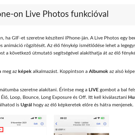
hone-on Live Photos funkcióval
, ha GIF-et szeretne készíteni iPhone-ján. A Live Photos egy beé
 animáció rögzítését. Az élő fénykép ismétlődése lehet a legeg
t a következő útmutató segítségével alakíthatja át az élő fényk
sa meg az
képek
alkalmazást. Koppintson a
Albumok
az alsó képe
rmátumba szeretne alakítani. Érintse meg a
LIVE
gombot a bal fel
lő, Loop, Bounce, Long Exposure és Off. Itt kell kiválasztani
Hu
álhatod is
Ugrál
hogy az élő képkeretek előre és hátra menjenek.