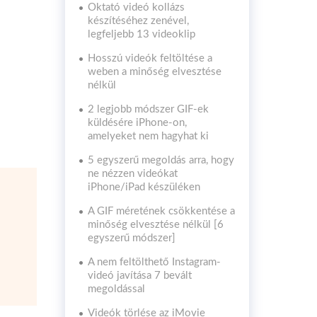
Oktató videó kollázs
készítéséhez zenével,
legfeljebb 13 videoklip
Hosszú videók feltöltése a
weben a minőség elvesztése
nélkül
2 legjobb módszer GIF-ek
küldésére iPhone-on,
amelyeket nem hagyhat ki
5 egyszerű megoldás arra, hogy
ne nézzen videókat
iPhone/iPad készüléken
A GIF méretének csökkentése a
minőség elvesztése nélkül [6
egyszerű módszer]
A nem feltölthető Instagram-
videó javítása 7 bevált
megoldással
Videók törlése az iMovie