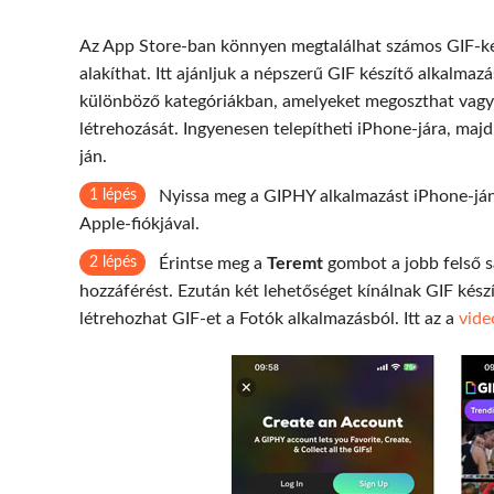
Az App Store-ban könnyen megtalálhat számos GIF-kés
alakíthat. Itt ajánljuk a népszerű GIF készítő alkalmazá
különböző kategóriákban, amelyeket megoszthat vagy le
létrehozását. Ingyenesen telepítheti iPhone-jára, maj
ján.
1 lépés
Nyissa meg a GIPHY alkalmazást iPhone-ján, 
Apple-fiókjával.
2 lépés
Érintse meg a
Teremt
gombot a jobb felső s
hozzáférést. Ezután két lehetőséget kínálnak GIF készí
létrehozhat GIF-et a Fotók alkalmazásból. Itt az a
vide