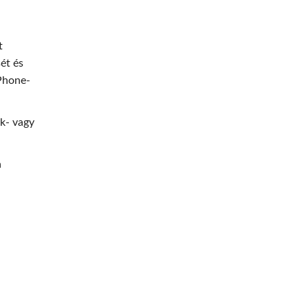
t
ét és
iPhone-
ok- vagy
a