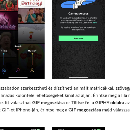
szabadon szerkesztheti és díszítheti animált matricákkal, szöveg
almazás különféle lehetőségeket kínál az alján. Érintse meg a
lila 
e. Itt választhat
GIF megosztása
or
Töltse fel a GIPHY oldalra
az
tt GIF-et iPhone-ján, érintse meg a
GIF megosztása
majd válassza