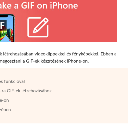
k létrehozásában videoklippekkel és fényképekkel. Ebben a
egosztani a GIF-ek készítésének iPhone-on.
os funkcióval
e-ra GIF-ek létrehozásához
ne-on
szében