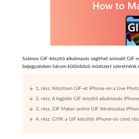
Számos GIF-készítő alkalmazás segíthet animált GIF-e
bejegyzésben három különböző módszert szeretnénk m
1. rész. Készítsen GIF-et iPhone-on a Live Phot
2. rész. A legjobb GIF-készítő alkalmazás iPhon
3. rész. GIF Maker online GIF létrehozása iPho
4. rész. GYIK a GIF készítés iPhone-on című ré