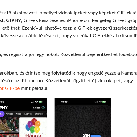
zítő alkalmazást, amellyel videoklipeket vagy képeket GIF-ekké
st,
GIPHY
, GIF-ek készítéséhez iPhone-on. Rengeteg GIF-et gyűj
tölthet. Ezenkívül lehetővé teszi a GIF-ek egyszerű szerkesztés
d kövesse az alábbi lépéseket, hogy videókat GIF-ekké alakítson 
és regisztráljon egy fiókot. Közvetlenül bejelentkezhet Facebo
arokban, és érintse meg
folytatódik
hogy engedélyezze a Kamer
tésére az iPhone-on. Közvetlenül rögzíthet új videoklipet, vagy
ót GIF-be
mint például.