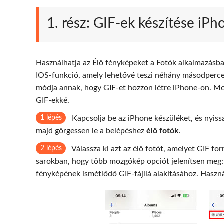
1. rész: GIF-ek készítése iP
Használhatja az Élő fényképeket a Fotók alkalmazásban
IOS-funkció, amely lehetővé teszi néhány másodperces
módja annak, hogy GIF-et hozzon létre iPhone-on. Mos
GIF-ekké.
1 lépés
Kapcsolja be az iPhone készüléket, és nyis
majd görgessen le a belépéshez
élő fotók
.
2 lépés
Válassza ki azt az élő fotót, amelyet GIF fo
sarokban, hogy több mozgókép opciót jelenítsen meg: É
fényképének ismétlődő GIF-fájllá alakításához. Haszn