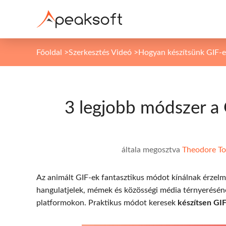
Főoldal
>
Szerkesztés Videó
>
Hogyan készítsünk GIF-e
3 legjobb módszer a 
általa megosztva
Theodore T
Az animált GIF-ek fantasztikus módot kínálnak érzelm
hangulatjelek, mémek és közösségi média térnyerésé
platformokon. Praktikus módot keresek
készítsen GI