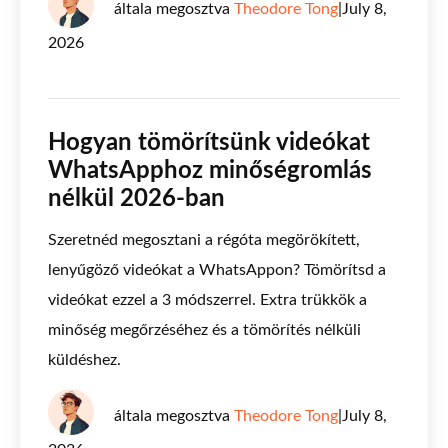
általa megosztva
Theodore Tong
|
July 8,
2026
Hogyan tömörítsünk videókat
WhatsApphoz minőségromlás
nélkül 2026-ban
Szeretnéd megosztani a régóta megörökített,
lenyűgöző videókat a WhatsAppon? Tömörítsd a
videókat ezzel a 3 módszerrel. Extra trükkök a
minőség megőrzéséhez és a tömörítés nélküli
küldéshez.
általa megosztva
Theodore Tong
|
July 8,