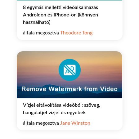
8 egymás melletti videóalkalmazás
Androidon és iPhone-on (könnyen
használható)
általa megosztva
Theodore Tong
Vízjel eltávolítása videóból: szöveg,
hangulatjel vízjel és egyebek
általa megosztva
Jane Winston