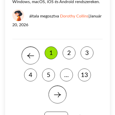
Windows, macOS, iOS és Android rendszereken.
általa megosztva
Dorothy Collins
|
Január
20, 2026
1
2
3
4
5
...
13