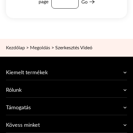
page
Go
Kezdőlap
>
Megoldás
>
Szerkesztés Videó
Kiemelt termékek
Rólunk
Támogatás
Kövess minket