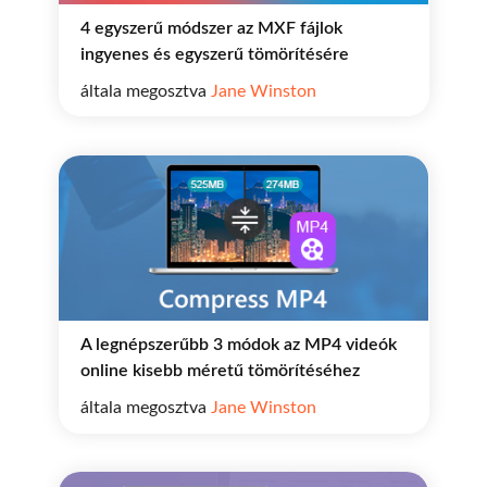
4 egyszerű módszer az MXF fájlok
ingyenes és egyszerű tömörítésére
általa megosztva
Jane Winston
A legnépszerűbb 3 módok az MP4 videók
online kisebb méretű tömörítéséhez
általa megosztva
Jane Winston