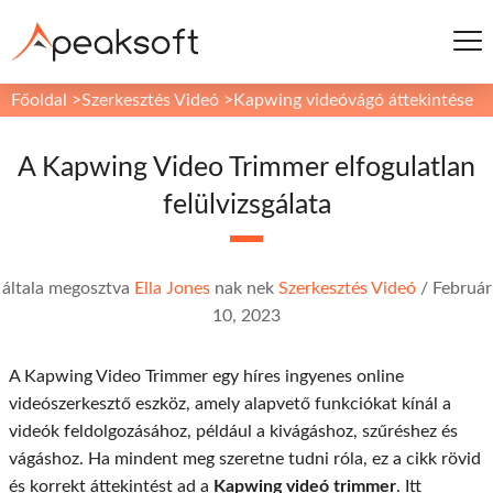
Főoldal
>
Szerkesztés Videó
>
Kapwing videóvágó áttekintése
A Kapwing Video Trimmer elfogulatlan
felülvizsgálata
általa megosztva
Ella Jones
nak nek
Szerkesztés Videó
/
Február
10, 2023
A Kapwing Video Trimmer egy híres ingyenes online
videószerkesztő eszköz, amely alapvető funkciókat kínál a
videók feldolgozásához, például a kivágáshoz, szűréshez és
vágáshoz. Ha mindent meg szeretne tudni róla, ez a cikk rövid
és korrekt áttekintést ad a
Kapwing videó trimmer
. Itt