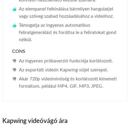
könnyen használható kezdők számára.
Az elempanel felkínálása bármilyen hangulatjel
vagy szöveg szabad hozzáadásához a videóhoz.
Támogatja az ingyenes automatikus
feliratgenerálást és fordítsa le a feliratokat gond
nélkül.
CONS
Az ingyenes próbaverzió funkciója korlátozott.
Az exportált videón Kapwing vízjel szerepel.
Akár 720p videóminőség és korlátozott kimeneti
formátum, például MP4, GIF, MP3, JPEG.
Kapwing videóvágó ára