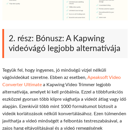
2. rész: Bónusz: A Kapwing
videóvágó legjobb alternatívája
Tegyük fel, hogy ingyenes, jó minőségű vízjel nélküli
vágóvideókat szeretne. Ebben az esetben,
Apeaksoft Video
Converter Ultimate
a Kapwing Video Trimmer legjobb
alternatívája, amelyet ki kell próbálnia. Ezzel a többfunkciós
eszközzel gyorsan több klipre vághatja a videót átlag vagy idő
alapján. Ezenkívül több mint 1000 formátumot biztosít a
videók korlátozások nélküli konvertálásához. Ezen túlmenően
javíthatja a videó minőségét a felbontás testreszabásával, a
zajos hang eltávolításával és a videó remegésének