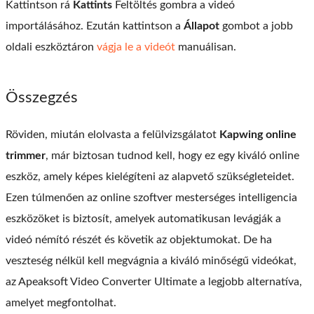
Kattintson rá
Kattints
Feltöltés gombra a videó
importálásához. Ezután kattintson a
Állapot
gombot a jobb
oldali eszköztáron
vágja le a videót
manuálisan.
Összegzés
Röviden, miután elolvasta a felülvizsgálatot
Kapwing online
trimmer
, már biztosan tudnod kell, hogy ez egy kiváló online
eszköz, amely képes kielégíteni az alapvető szükségleteidet.
Ezen túlmenően az online szoftver mesterséges intelligencia
eszközöket is biztosít, amelyek automatikusan levágják a
videó némító részét és követik az objektumokat. De ha
veszteség nélkül kell megvágnia a kiváló minőségű videókat,
az Apeaksoft Video Converter Ultimate a legjobb alternatíva,
amelyet megfontolhat.