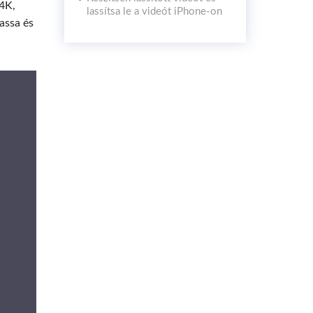
4K,
lassítsa le a videót iPhone-on
assa és