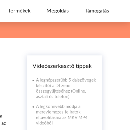
Termékek
Megoldás
Támogatás
Videószerkesztő tippek
A legnépszerűbb 5 dalszövegek
készítői a DJ zene
összegyűjtéséhez (Online,
asztali és telefon)
A legkönnyebb módja a
merevlemezes feliratok
 a
eltávolítására az MKV MP4
 az
videóból