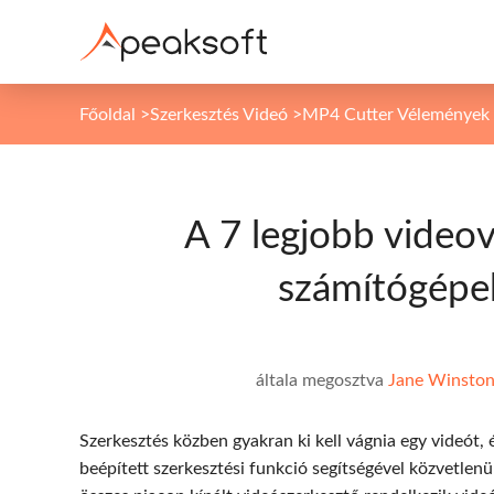
Főoldal
>
Szerkesztés Videó
>
MP4 Cutter Vélemények
A 7 legjobb videov
számítógépe
általa megosztva
Jane Winsto
Szerkesztés közben gyakran ki kell vágnia egy videót, é
beépített szerkesztési funkció segítségével közvetlenül 