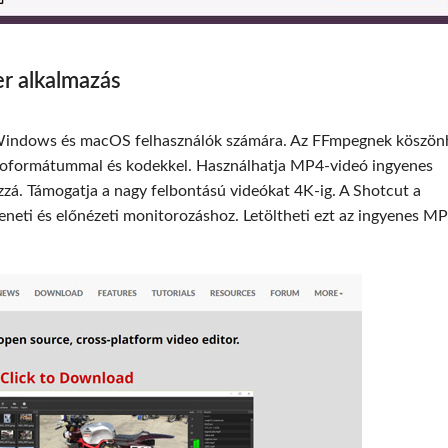
r alkalmazás
Windows és macOS felhasználók számára. Az FFmpegnek köszön
udioformátummal és kodekkel. Használhatja MP4-videó ingyenes
zzá. Támogatja a nagy felbontású videókat 4K-ig. A Shotcut a
eneti és előnézeti monitorozáshoz. Letöltheti ezt az ingyenes M