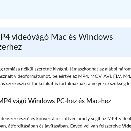
 MP4 videóvágó Mac és Windows
zerhez
g romlása nélkül szeretné kivágni, támaszkodhat az alábbi háro
használt videoformátumot, beleértve az MP4, MOV, AVI, FLV, M4
 szerkesztési funkciókat is tartalmaznak, amelyekre szükség le
b MP4 vágó Windows PC-hez és Mac-hez
videószerkesztő és konvertáló szoftver, amely segít az MP4-videó
an, átfordításában és javításában. Egyedivel van felszerelve
Vid