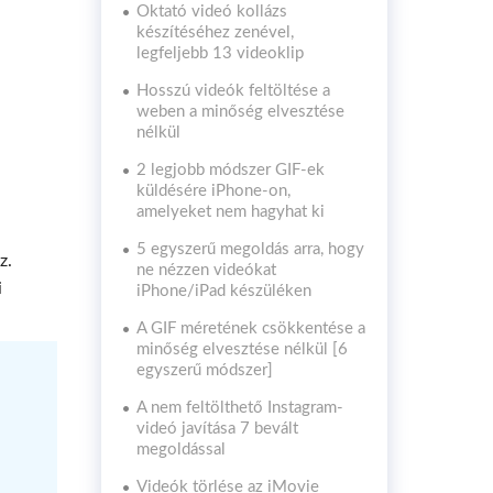
Oktató videó kollázs
készítéséhez zenével,
legfeljebb 13 videoklip
Hosszú videók feltöltése a
weben a minőség elvesztése
nélkül
2 legjobb módszer GIF-ek
küldésére iPhone-on,
amelyeket nem hagyhat ki
5 egyszerű megoldás arra, hogy
z.
ne nézzen videókat
i
iPhone/iPad készüléken
A GIF méretének csökkentése a
minőség elvesztése nélkül [6
egyszerű módszer]
A nem feltölthető Instagram-
videó javítása 7 bevált
megoldással
Videók törlése az iMovie