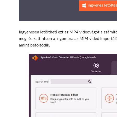
ingyenes letölté
Ingyenesen letöltheti ezt az MP4 videovágót a számít
meg, és kattintson a + gombra az MP4 videó importálás
amint betöltődik.