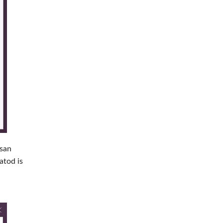
isan
atod is