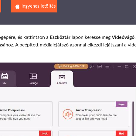
s
ingyenes letöltés
ógépére, és kattintson a
Eszköztár
lapon keresse meg
Videóvágó
ához. A beépített médialejátszó azonnal elkezdi lejátszani a vid