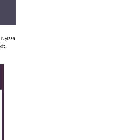
. Nyissa
eót,