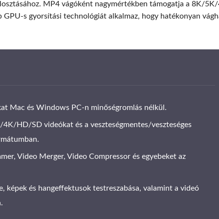
felosztásához. MP4 vágóként nagymértékben támogatja a 8K/5K/
b GPU-s gyorsítási technológiát alkalmaz, hogy hatékonyan vágh
at Mac és Windows PC-n minőségromlás nélkül.
/4K/HD/SD videókat és a veszteségmentes/veszteséges
ormátumban.
mmer, Video Merger, Video Compressor és egyebeket az
e, képek és hangeffektusok testreszabása, valamint a videó
.