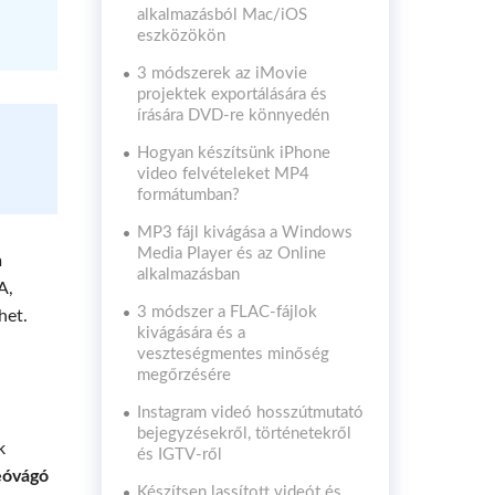
alkalmazásból Mac/iOS
eszközökön
3 módszerek az iMovie
projektek exportálására és
írására DVD-re könnyedén
Hogyan készítsünk iPhone
video felvételeket MP4
formátumban?
MP3 fájl kivágása a Windows
Media Player és az Online
m
alkalmazásban
A,
3 módszer a FLAC-fájlok
het.
kivágására és a
veszteségmentes minőség
megőrzésére
Instagram videó hosszútmutató
bejegyzésekről, történetekről
k
és IGTV-ről
eóvágó
Készítsen lassított videót és