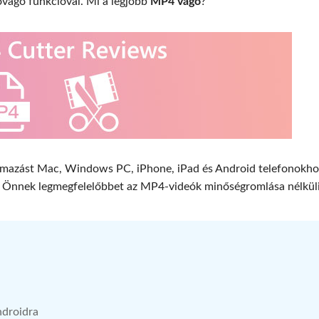
óvágó funkcióval. Mi a legjobb
MP4 vágó
?
kalmazást Mac, Windows PC, iPhone, iPad és Android telefonokho
a az Önnek legmegfelelőbbet az MP4-videók minőségromlása nélkül
ndroidra