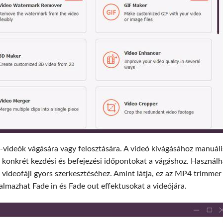
-videók vágására vagy felosztására. A videó kivágásához manuál
 konkrét kezdési és befejezési időpontokat a vágáshoz. Használh
 videofájl gyors szerkesztéséhez. Amint látja, ez az MP4 trimmer
kalmazhat Fade in és Fade out effektusokat a videójára.