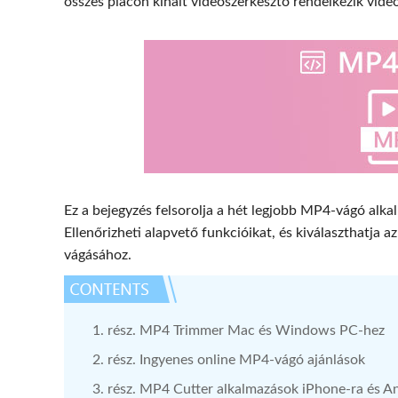
összes piacon kínált videószerkesztő rendelkezik vide
Ez a bejegyzés felsorolja a hét legjobb MP4-vágó al
Ellenőrizheti alapvető funkcióikat, és kiválaszthatj
vágásához.
1. rész. MP4 Trimmer Mac és Windows PC-hez
2. rész. Ingyenes online MP4-vágó ajánlások
3. rész. MP4 Cutter alkalmazások iPhone-ra és A