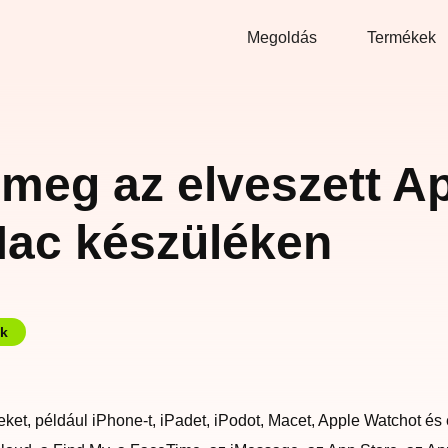
Megoldás
Termékek
meg az elveszett Ap
Mac készüléken
ek
eket, például iPhone-t, iPadet, iPodot, Macet, Apple Watchot é