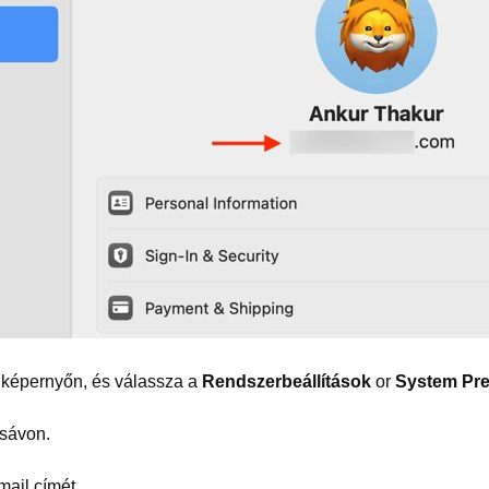
képernyőn, és válassza a
Rendszerbeállítások
or
System Pre
lsávon.
mail címét.