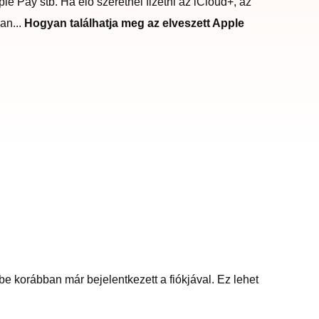
e Pay stb. Ha elő szeretnél fizetni az iCloud+, az
an...
Hogyan találhatja meg az elveszett Apple
 korábban már bejelentkezett a fiókjával. Ez lehet