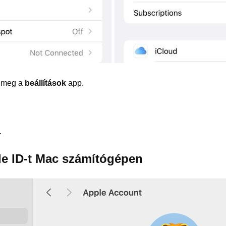
a meg a
beállítások
app.
.
le ID-t Mac számítógépen