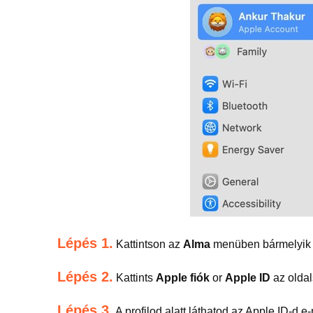
Lépés 1.
Kattintson az
Alma
menüben bármelyik 
Lépés 2.
Kattints
Apple fiók
or
Apple ID
az olda
Lépés 3.
A profilod alatt láthatod az Apple ID-d e-