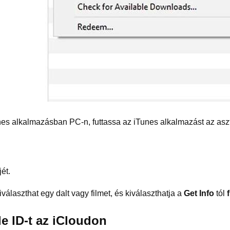
nes alkalmazásban PC-n, futtassa az iTunes alkalmazást az aszt
ét.
álaszthat egy dalt vagy filmet, és kiválaszthatja a
Get Info
tól
f
le ID-t az iCloudon