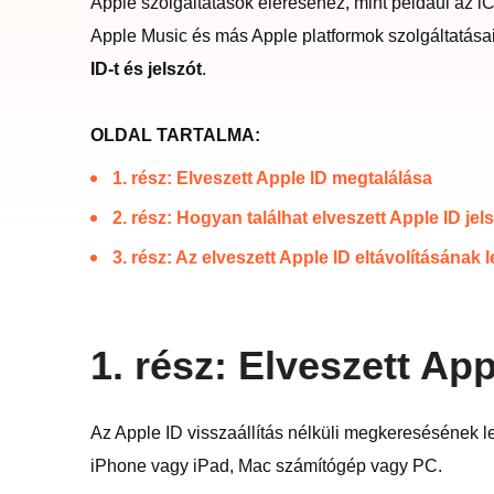
Apple szolgáltatások eléréséhez, mint például az iC
Apple Music és más Apple platformok szolgáltatásair
ID-t és jelszót
.
OLDAL TARTALMA:
1. rész: Elveszett Apple ID megtalálása
2. rész: Hogyan találhat elveszett Apple ID jel
3. rész: Az elveszett Apple ID eltávolításána
1. rész: Elveszett Ap
Az Apple ID visszaállítás nélküli megkeresésének l
iPhone vagy iPad, Mac számítógép vagy PC.