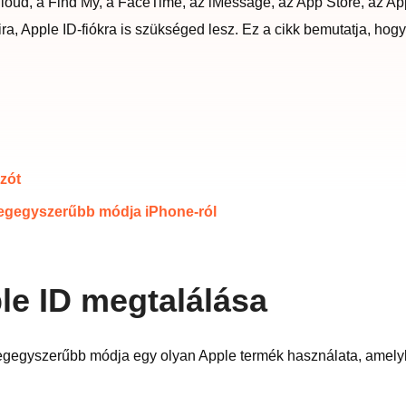
loud, a Find My, a FaceTime, az iMessage, az App Store, az Appl
a, Apple ID-fiókra is szükséged lesz. Ez a cikk bemutatja, hogy
szót
k legegyszerűbb módja iPhone-ról
ple ID megtalálása
egegyszerűbb módja egy olyan Apple termék használata, amelybe