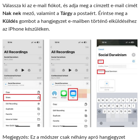
Válassza ki az e-mail fiókot, és adja meg a címzett e-mail címét
Nak nek
mező, valamint a
Tárgy
a postaért. Érintse meg a
Küldés
gombot a hangjegyzet e-mailben történő elküldéséhez
az iPhone készüléken.
Megjegyzés: Ez a módszer csak néhány apró hangjegyzet