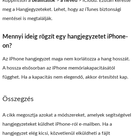
Koppintson a
beállítások
>
a neved
>
iCloud
. Ezután keresse
meg a Hangjegyzeteket. Lehet, hogy az iTunes biztonsági
mentései is megtalálják.
Mennyi ideig rögzít egy hangjegyzetet iPhone-
on?
Az iPhone hangjegyzet maga nem korlátozza a hang hosszát.
A hossza elsősorban az iPhone memóriakapacitásától
függhet. Ha a kapacitás nem elegendő, akkor értesítést kap.
Összegzés
A cikk megosztja azokat a módszereket, amelyek segítségével
hangjegyzeteket küldhet iPhone-ról e-mailben. Ha a
hangjegyzet elég kicsi, közvetlenül elküldheti a fájlt