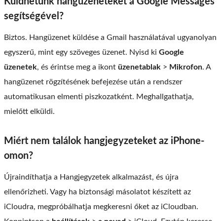
Küldhetünk hangüzeneteket a Google Messages
segítségével?
Biztos. Hangüzenet küldése a Gmail használatával ugyanolyan
egyszerű, mint egy szöveges üzenet. Nyisd ki
Google
üzenetek
, és érintse meg a ikont
üzenetablak
>
Mikrofon
. A
hangüzenet rögzítésének befejezése után a rendszer
automatikusan elmenti piszkozatként. Meghallgathatja,
mielőtt elküldi.
Miért nem találok hangjegyzeteket az iPhone-
omon?
Újraindíthatja a Hangjegyzetek alkalmazást, és újra
ellenőrizheti. Vagy ha biztonsági másolatot készített az
iCloudra, megpróbálhatja megkeresni őket az iCloudban.