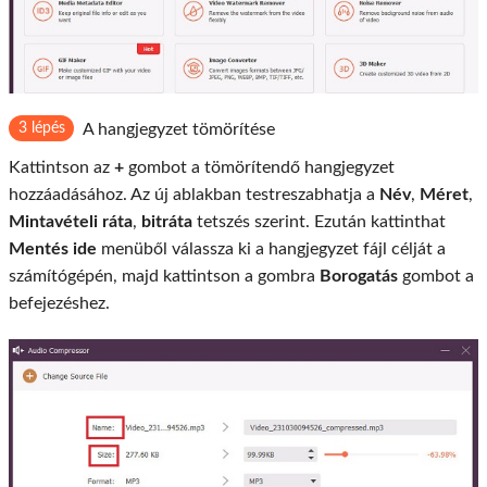
3 lépés
A hangjegyzet tömörítése
Kattintson az
+
gombot a tömörítendő hangjegyzet
hozzáadásához. Az új ablakban testreszabhatja a
Név
,
Méret
,
Mintavételi ráta
,
bitráta
tetszés szerint. Ezután kattinthat
Mentés ide
menüből válassza ki a hangjegyzet fájl célját a
számítógépén, majd kattintson a gombra
Borogatás
gombot a
befejezéshez.