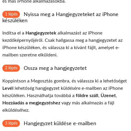
és más iPhone alkalmazásokba.
Nyissa meg a Hangjegyzeteket az iPhone
1 lépés
készüléken
Indítsa el a
Hangjegyzetek
alkalmazást az iPhone
kezdőképernyőjéről. Csak hallgassa meg a hangjegyzetet az
iPhone készüléken, és válassza ki a kívánt fájlt, amelyet e-
mailben szeretne elküldeni.
Ossza meg a hangjegyzetet
2 lépés
Koppintson a Megosztás gombra, és válassza ki a lehetőséget
Levél
lehetőség hangjegyzet küldésére e-mailben az iPhone
készüléken. Használhatja továbbá a
földre száll
,
Üzenet
,
Hozzáadás a megjegyzéshez
vagy más alkalmazás a fájl
elküldéséhez.
Hangjegyzet küldése e-mailben
3 lépés