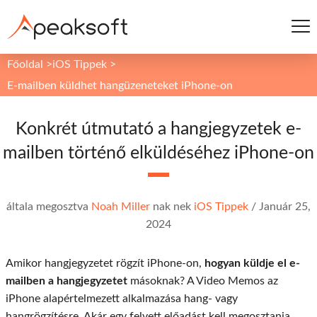
Főoldal
>
iOS Tippek
>
E-mailben küldhet hangüzeneteket iPhone-on
Konkrét útmutató a hangjegyzetek e-
mailben történő elküldéséhez iPhone-on
általa megosztva
Noah Miller
nak nek
iOS Tippek
/
Január 25,
2024
Amikor hangjegyzetet rögzít iPhone-on,
hogyan küldje el e-
mailben a hangjegyzetet
másoknak? A Video Memos az
iPhone alapértelmezett alkalmazása hang- vagy
hangrögzítésre. Akár egy felvett előadást kell megosztania,