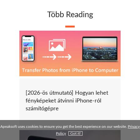
Több Reading
[2026-ös útmutató] Hogyan lehet
fényképeket átvinni iPhone-ról
számítógépre
Apeaksoft uses cookies to ensure you get the best experience on our website.
Privacy
Policy
Got it!