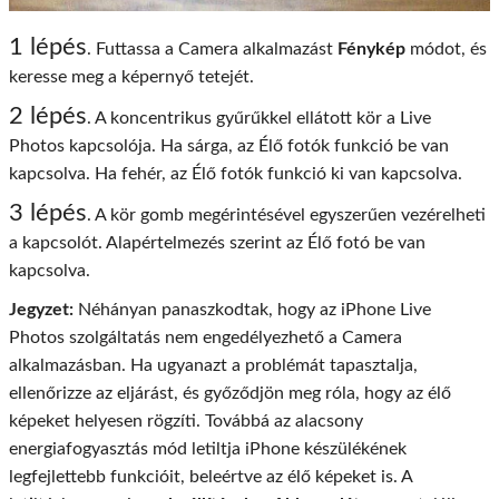
1 lépés
. Futtassa a Camera alkalmazást
Fénykép
módot, és
keresse meg a képernyő tetejét.
2 lépés
. A koncentrikus gyűrűkkel ellátott kör a Live
Photos kapcsolója. Ha sárga, az Élő fotók funkció be van
kapcsolva. Ha fehér, az Élő fotók funkció ki van kapcsolva.
3 lépés
. A kör gomb megérintésével egyszerűen vezérelheti
a kapcsolót. Alapértelmezés szerint az Élő fotó be van
kapcsolva.
Jegyzet:
Néhányan panaszkodtak, hogy az iPhone Live
Photos szolgáltatás nem engedélyezhető a Camera
alkalmazásban. Ha ugyanazt a problémát tapasztalja,
ellenőrizze az eljárást, és győződjön meg róla, hogy az élő
képeket helyesen rögzíti. Továbbá az alacsony
energiafogyasztás mód letiltja iPhone készülékének
legfejlettebb funkcióit, beleértve az élő képeket is. A