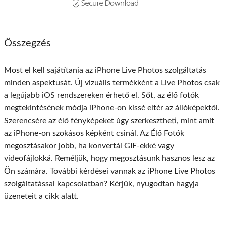
Összegzés
Most el kell sajátítania az iPhone Live Photos szolgáltatás
minden aspektusát. Új vizuális termékként a Live Photos csak
a legújabb iOS rendszereken érhető el. Sőt, az élő fotók
megtekintésének módja iPhone-on kissé eltér az állóképektől.
Szerencsére az élő fényképeket úgy szerkesztheti, mint amit
az iPhone-on szokásos képként csinál. Az Élő Fotók
megosztásakor jobb, ha konvertál GIF-ekké vagy
videofájlokká. Reméljük, hogy megosztásunk hasznos lesz az
Ön számára. További kérdései vannak az iPhone Live Photos
szolgáltatással kapcsolatban? Kérjük, nyugodtan hagyja
üzeneteit a cikk alatt.