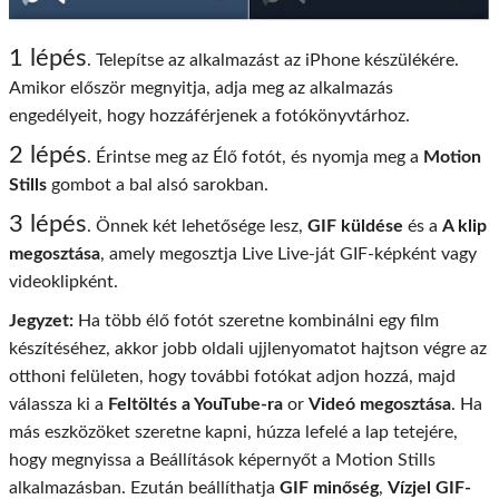
1 lépés
. Telepítse az alkalmazást az iPhone készülékére.
Amikor először megnyitja, adja meg az alkalmazás
engedélyeit, hogy hozzáférjenek a fotókönyvtárhoz.
2 lépés
. Érintse meg az Élő fotót, és nyomja meg a
Motion
Stills
gombot a bal alsó sarokban.
3 lépés
. Önnek két lehetősége lesz,
GIF küldése
és a
A klip
megosztása
, amely megosztja Live Live-ját GIF-képként vagy
videoklipként.
Jegyzet:
Ha több élő fotót szeretne kombinálni egy film
készítéséhez, akkor jobb oldali ujjlenyomatot hajtson végre az
otthoni felületen, hogy további fotókat adjon hozzá, majd
válassza ki a
Feltöltés a YouTube-ra
or
Videó megosztása
. Ha
más eszközöket szeretne kapni, húzza lefelé a lap tetejére,
hogy megnyissa a Beállítások képernyőt a Motion Stills
alkalmazásban. Ezután beállíthatja
GIF minőség
,
Vízjel GIF-