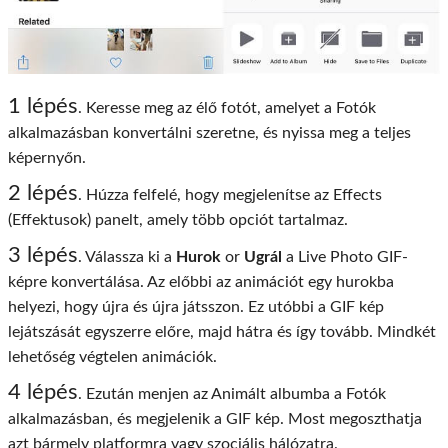
1 lépés
. Keresse meg az élő fotót, amelyet a Fotók
alkalmazásban konvertálni szeretne, és nyissa meg a teljes
képernyőn.
2 lépés
. Húzza felfelé, hogy megjelenítse az Effects
(Effektusok) panelt, amely több opciót tartalmaz.
3 lépés
. Válassza ki a
Hurok
or
Ugrál
a Live Photo GIF-
képre konvertálása. Az előbbi az animációt egy hurokba
helyezi, hogy újra és újra játsszon. Ez utóbbi a GIF kép
lejátszását egyszerre előre, majd hátra és így tovább. Mindkét
lehetőség végtelen animációk.
4 lépés
. Ezután menjen az Animált albumba a Fotók
alkalmazásban, és megjelenik a GIF kép. Most megoszthatja
azt bármely platformra vagy szociális hálózatra.