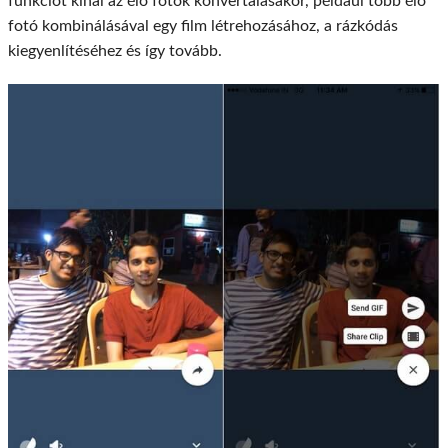
funkciót kínál az élő fotók konvertálásakor, például több élő
fotó kombinálásával egy film létrehozásához, a rázkódás
kiegyenlítéséhez és így tovább.