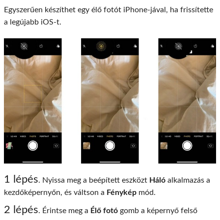
Egyszerűen készíthet egy élő fotót iPhone-jával, ha frissítette
a legújabb iOS-t.
1 lépés
. Nyissa meg a beépített eszközt
Háló
alkalmazás a
kezdőképernyőn, és váltson a
Fénykép
mód.
2 lépés
. Érintse meg a
Élő fotó
gomb a képernyő felső