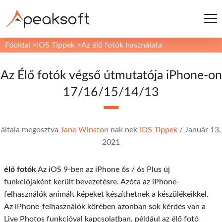
Főoldal
>
iOS Tippek
>
Az élő fotók használata
Az Élő fotók végső útmutatója iPhone-on
17/16/15/14/13
általa megosztva
Jane Winston
nak nek
iOS Tippek
/
Január 13,
2021
élő fotók
Az iOS 9-ben az iPhone 6s / 6s Plus új
funkciójaként került bevezetésre. Azóta az iPhone-
felhasználók animált képeket készíthetnek a készülékeikkel.
Az iPhone-felhasználók körében azonban sok kérdés van a
Live Photos funkcióval kapcsolatban, például az élő fotó