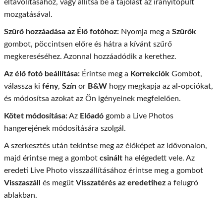
eltávolításához, vagy állítsa be a tájolást az irányítópult
mozgatásával.
Szűrő hozzáadása az Élő fotóhoz:
Nyomja meg a
Szűrők
gombot, pöccintsen előre és hátra a kívánt szűrő
megkereséséhez. Azonnal hozzáadódik a kerethez.
Az élő fotó beállítása:
Érintse meg a
Korrekciók
Gombot,
válassza ki
fény
,
Szín
or
B&W
hogy megkapja az al-opciókat,
és módosítsa azokat az Ön igényeinek megfelelően.
Kötet módosítása:
Az
Előadó
gomb a Live Photos
hangerejének módosítására szolgál.
A szerkesztés után tekintse meg az élőképet az idővonalon,
majd érintse meg a gombot
csinált
ha elégedett vele. Az
eredeti Live Photo visszaállításához érintse meg a gombot
Visszaszáll
és megüt
Visszatérés az eredetihez
a felugró
ablakban.