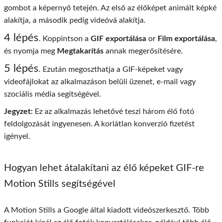
gombot a képernyő tetején. Az első az élőképet animált képké
alakítja, a második pedig videóvá alakítja.
4 lépés
. Koppintson a
GIF exportálása
or
Film exportálása
,
és nyomja meg
Megtakarítás
annak megerősítésére.
5 lépés
. Ezután megoszthatja a GIF-képeket vagy
videofájlokat az alkalmazáson belüli üzenet, e-mail vagy
szociális média segítségével.
Jegyzet:
Ez az alkalmazás lehetővé teszi három élő fotó
feldolgozását ingyenesen. A korlátlan konverzió fizetést
igényel.
Hogyan lehet átalakítani az élő képeket GIF-re
Motion Stills segítségével
A Motion Stills a Google által kiadott videószerkesztő. Több