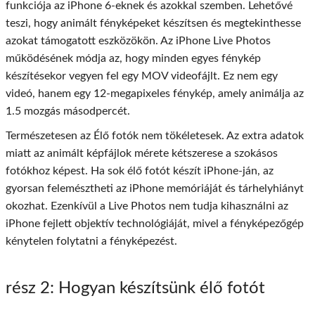
funkciója az iPhone 6-eknek és azokkal szemben. Lehetővé
teszi, hogy animált fényképeket készítsen és megtekinthesse
azokat támogatott eszközökön. Az iPhone Live Photos
működésének módja az, hogy minden egyes fénykép
készítésekor vegyen fel egy MOV videofájlt. Ez nem egy
videó, hanem egy 12-megapixeles fénykép, amely animálja az
1.5 mozgás másodpercét.
Természetesen az Élő fotók nem tökéletesek. Az extra adatok
miatt az animált képfájlok mérete kétszerese a szokásos
fotókhoz képest. Ha sok élő fotót készít iPhone-ján, az
gyorsan felemésztheti az iPhone memóriáját és tárhelyhiányt
okozhat. Ezenkívül a Live Photos nem tudja kihasználni az
iPhone fejlett objektív technológiáját, mivel a fényképezőgép
kénytelen folytatni a fényképezést.
rész 2
: Hogyan készítsünk élő fotót