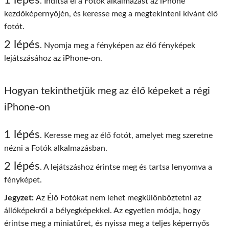
1 lépés
. Indítsa el a Fotók alkalmazást az iPhone
kezdőképernyőjén, és keresse meg a megtekinteni kívánt élő
fotót.
2 lépés
. Nyomja meg a fényképen az élő fényképek
lejátszásához az iPhone-on.
Hogyan tekinthetjük meg az élő képeket a régi
iPhone-on
1 lépés
. Keresse meg az élő fotót, amelyet meg szeretne
nézni a Fotók alkalmazásban.
2 lépés
. A lejátszáshoz érintse meg és tartsa lenyomva a
fényképet.
Jegyzet:
Az Élő Fotókat nem lehet megkülönböztetni az
állóképekről a bélyegképekkel. Az egyetlen módja, hogy
érintse meg a miniatűret, és nyissa meg a teljes képernyős