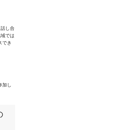
て話し合
地域では
スでき
参加し
の