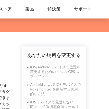
ストア
製品
解決策
サポート
あなたの場所を変更する
iOS/Android デバイスで位置を
変更するための 4 つの GPS ス
プーファー
Android および iOS デバイスで
ありま
Pokémon Go を偽装する実用
所タグ
的な方法
できま
iOS デバイスで見逃せない
スカッ
iPhone 位置情報偽装ツール ト