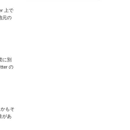
r 上で
地元の
繁に別
er の
たかもそ
性があ