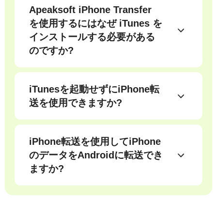
2. iTunes がデバイスを認識できるかど
Apeaksoft iPhone Transfer
うかを確認してください。iTunes が認
を使用するにはなぜ iTunes を
識できる場合は、iTunes を閉じて、
インストールする必要がある
iPhone 転送を再起動し、デバイスに接
のですか?
続してください。
Apeaksoft iPhone Transfer を使用するに
は、コンピュータに iTunes がインスト
ールされている必要があります。このソ
iTunesを起動せずにiPhone転
フトウェアは iTunes からの特定のデー
送を使用できますか?
タを必要とするため、iTunes がインス
はい、できます。iTunes の代替とし
トールされていない場合、iOS デバイス
て、PC/Mac と iDevices 間でデータを
はソフトウェアによって認識されませ
同期できます。ただし、コンピュータに
iPhone転送を使用してiPhone
ん。ただし、Apeaksoft iPhone Transfer
iTunes がインストールされている必要
のデータをAndroidに転送でき
を使用するときは iTunes を起動しない
があります。
でください。
ますか?
いいえ、Apeaksoft iPhone Transferは現
在iPhoneのデータをAndroidに転送する
ことはできません。しかし、別のソフト
ウェアと呼ばれる
MobieTrans
あなたに