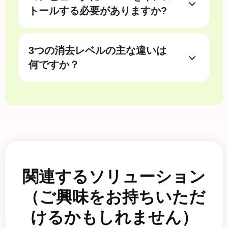
iPhone XR、iPhone 11、iPhone 11
はジェイルブレイクされた状態のままに
トールする必要がありますか?
Pro、iPhone 11 Pro Max、iPhone 12、
なります。
iOS デバイスが iPhone Eraser によって
iPhone 12 Pro、iPhone 12 Pro Max、
検出されることを確認するには、iTunes
iPhone 12 mini、iPhone 13、iPhone 13
3つの消去レベルの主な違いは
をインストールする必要があります。最
Pro、iPhone 13 Pro Max、iPhone 14、
新バージョンの iTunes が推奨されます。
何ですか？
iPhone 14 Plus、iPhone 14 Pro、iPhone
コンピュータに iTunes がない場合は、
低（ワンタイム）：
ファイルが回復でき
14 Pro Max、iPhone 15、iPhone 15
www.apple.com/ios-problems/ にアクセ
ないように、デバイス上のすべてのデー
Plus、iPhone 15 Pro、iPhone 15 Pro
スして、コンピュータに iTunes をダウン
タをゼロ ファイルで上書きします。
Max、iPhone 16、iPhone 16 Plus、
ロードしてインストールしてください。
中（2回）：
デバイス上のすべてのデー
iPhone 16 Pro、iPhone 16 Pro Max、
タを 2 回上書きし、ファイルが復元でき
iPhone 17、iPhone 17 Pro、iPhone 17
ないようにファイルを残さないようにし
Pro Max、iPhone Air
ます。
• iPad: iPad、iPad Pro、iPad Air、iPad
高（3倍）：
5220.22回の上書きで徹底的
mini
関連するソリューション
にデータを破壊します。セキュリティ規
•iPod：iPod touch 7、iPod touch 6、
（ご興味をお持ちいただ
格は米国国防総省XNUMX-Mに準拠して
iPod touch 5、iPod touch 4、iPod touch
います。
3、iPod touch 2、iPodtouch。
けるかもしれません）
• サポートされているバージョン: iOS 5