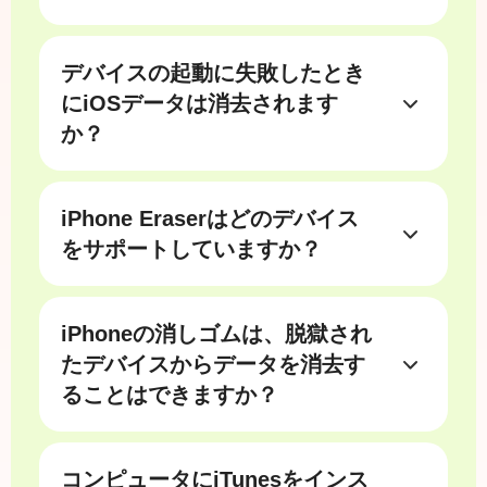
iOS デバイスがロックされている場合、
コンピュータに接続されていない可能性
デバイスの起動に失敗したとき
があります。デバイスがコンピュータを
信頼していない限り、iPhone Eraser は
にiOSデータは消去されます
iOS デバイスを検出できません。このよ
か？
うな場合は、まず iOS デバイスのロック
iOSデバイスが起動しないという2つの可
を解除する必要があります。その後、
能性があります。
iPhone Eraser は iPhone、iPad、または
iPhone Eraserはどのデバイス
1 ハードウェア障害：あなたは時間内に
iPod を自動的に認識し、iOS データを正
あなたのiOSデバイスを修理したほうが
をサポートしていますか？
常に消去できます。
いいです。
サポートされているiOSデバイスは以下
2. システム障害: iPhone Eraser を使用し
のとおりです。
て iOS デバイスを復元し、iOS データを
iPhoneの消しゴムは、脱獄され
• iPhone: iPhone 4、iPhone 4S、iPhone
消去してみてください。iOS デバイスが
5、iPhone 5C、iPhone 5S、iPhone 6、
たデバイスからデータを消去す
開いていて、iPhone Eraser によって検
iPhone 6 Plus、iPhone 6s、iPhone 6s
ることはできますか？
出できることを確認して、iOS デバイス
Plus、iPhone SE、iPhone 7、iPhone 7
iPhone Eraser は、ジェイルブレイクさ
上のデータを正常に消去できるようにし
Plus、iPhone 8、iPhone 8 Plus、iPhone
れた iOS デバイスからのデータの消去を
てください。
X、iPhone XS、iPhone XS Max、
コンピュータにiTunesをインス
サポートしています。消去後、デバイス