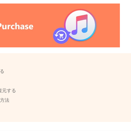
する
を復元する
の方法