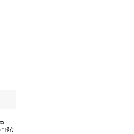
es
久に保存