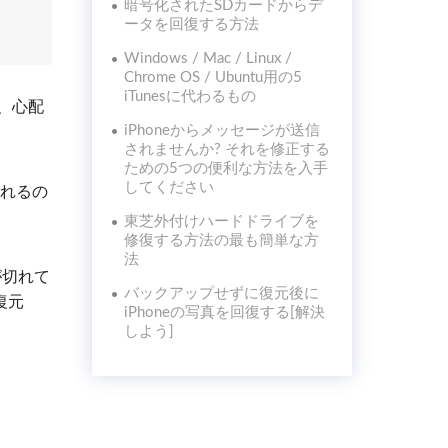
暗号化されたSDカードからデ
ータを回復する方法
Windows / Mac / Linux /
Chrome OS / Ubuntu用の5
iTunesに代わるもの
も、心配
iPhoneからメッセージが送信
されませんか? それを修正する
ための5つの便利な方法を入手
してください
れるの
東芝外付けハードドライブを
修復する方法の最も簡単な方
法
が切れて
バックアップせずに復元後に
復元
iPhoneの写真を回復する[解決
しよう]