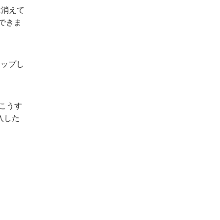
曲は消えて
できま
タップし
こうす
入した