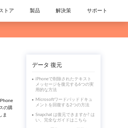
ストア
製品
解決策
サポート
データ 復元
iPhoneで削除されたテキスト
メッセージを復元する6つの実
用的な方法
Microsoftワードパッドドキュ
hone
メントを回復する2つの方法
スの購
しま
Snapchat は復元できますか? は
い、完全なガイドはこちら