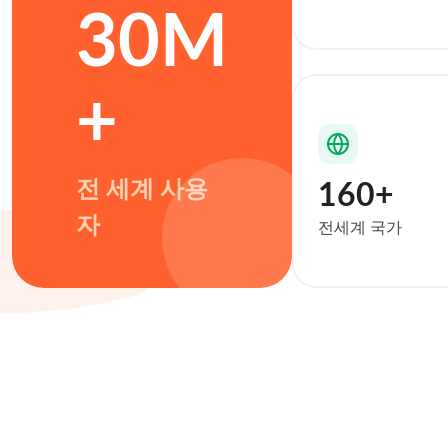
30M
+
전 세계 사용
160+
자
전세계 국가