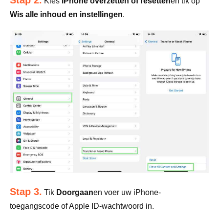
Stap 2.
Kies
iPhone overzetten of resetten
en tik op
Wis alle inhoud en instellingen
.
Stap 3.
Tik
Doorgaan
en voer uw iPhone-
toegangscode of Apple ID-wachtwoord in.