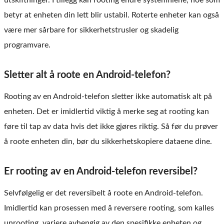
utskiftninger. I tillegg kan rooting endre systemfilene, noe som
betyr at enheten din lett blir ustabil. Roterte enheter kan også
være mer sårbare for sikkerhetstrusler og skadelig
programvare.
Sletter alt å roote en Android-telefon?
Rooting av en Android-telefon sletter ikke automatisk alt på
enheten. Det er imidlertid viktig å merke seg at rooting kan
føre til tap av data hvis det ikke gjøres riktig. Så før du prøver
å roote enheten din, bør du sikkerhetskopiere dataene dine.
Er rooting av en Android-telefon reversibel?
Selvfølgelig er det reversibelt å roote en Android-telefon.
Imidlertid kan prosessen med å reversere rooting, som kalles
unrooting, variere avhengig av den spesifikke enheten og