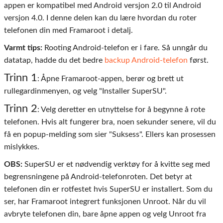
appen er kompatibel med Android versjon 2.0 til Android
versjon 4.0. I denne delen kan du lære hvordan du roter
telefonen din med Framaroot i detalj.
Varmt tips:
Rooting Android-telefon er i fare. Så unngår du
datatap, hadde du det bedre
backup Android-telefon
først.
Trinn 1
: Åpne Framaroot-appen, berør og brett ut
rullegardinmenyen, og velg "Installer SuperSU".
Trinn 2
: Velg deretter en utnyttelse for å begynne å rote
telefonen. Hvis alt fungerer bra, noen sekunder senere, vil du
få en popup-melding som sier "Suksess". Ellers kan prosessen
mislykkes.
OBS:
SuperSU er et nødvendig verktøy for å kvitte seg med
begrensningene på Android-telefonroten. Det betyr at
telefonen din er rotfestet hvis SuperSU er installert. Som du
ser, har Framaroot integrert funksjonen Unroot. Når du vil
avbryte telefonen din, bare åpne appen og velg Unroot fra