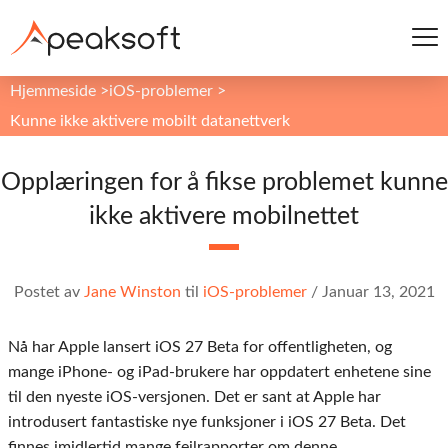
Hjemmeside
>
iOS-problemer
>
Kunne ikke aktivere mobilt datanettverk
Opplæringen for å fikse problemet kunne
ikke aktivere mobilnettet
Postet av
Jane Winston
til
iOS-problemer
/
Januar 13, 2021
Nå har Apple lansert iOS 27 Beta for offentligheten, og
mange iPhone- og iPad-brukere har oppdatert enhetene sine
til den nyeste iOS-versjonen. Det er sant at Apple har
introdusert fantastiske nye funksjoner i iOS 27 Beta. Det
finnes imidlertid mange feilrapporter om denne