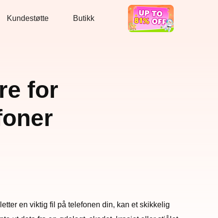
Kundestøtte
Butikk
Bra tilbud
re for
foner
tter en viktig fil på telefonen din, kan et skikkelig