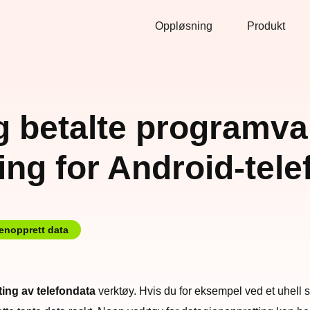
Oppløsning
Produkt
g betalte programva
ing for Android-tele
enopprett data
ing av telefondata
verktøy. Hvis du for eksempel ved et uhell sle