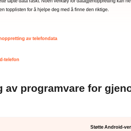
 tapte data raskt. Noen verktøy for datagjenoppretting kan hente
en topplisten for å hjelpe deg med å finne den riktige.
oppretting av telefondata
d-telefon
 av programvare for gjeno
Støtte Android-ve