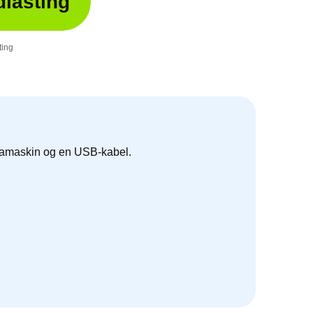
dlasting
ting
tamaskin og en USB-kabel.