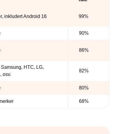
r, inkludert Android 16
99%
e
90%
e
86%
ra Samsung, HTC, LG,
82%
, osv.
e
80%
merker
68%