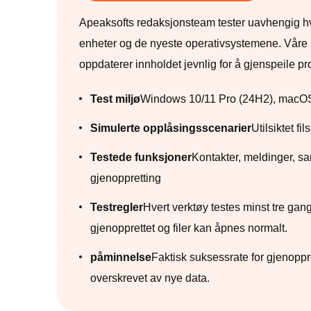
Apeaksofts redaksjonsteam tester uavhengig hvert
enheter og de nyeste operativsystemene. Våre a
oppdaterer innholdet jevnlig for å gjenspeile p
Test miljø
Windows 10/11 Pro (24H2), macOS V
Simulerte opplåsingsscenarier
Utilsiktet f
Testede funksjoner
Kontakter, meldinger, sa
gjenoppretting
Testregler
Hvert verktøy testes minst tre gang
gjenopprettet og filer kan åpnes normalt.
påminnelse
Faktisk suksessrate for gjenoppre
overskrevet av nye data.