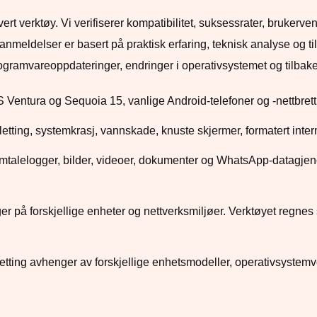
 verktøy. Vi verifiserer kompatibilitet, suksessrater, brukerven
nmeldelser er basert på praktisk erfaring, teknisk analyse og t
rogramvareoppdateringer, endringer i operativsystemet og tilbak
entura og Sequoia 15, vanlige Android-telefoner og -nettbrett,
ilsletting, systemkrasj, vannskade, knuste skjermer, formatert inte
mtalelogger, bilder, videoer, dokumenter og WhatsApp-datagjenop
er på forskjellige enheter og nettverksmiljøer. Verktøyet regnes 
tting avhenger av forskjellige enhetsmodeller, operativsystemver