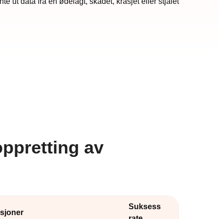
 ut data fra en ødelagt, skadet, krasjet eller stjålet
ppretting av
Suksess
rsjoner
rate