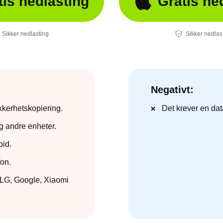
tis nedlasting
Gratis ne
Sikker nedlasting
Sikker nedlas
Negativt:
kkerhetskopiering.
Det krever en da
g andre enheter.
oid.
fon.
 LG, Google, Xiaomi