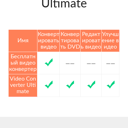
Ultimate
Конверт
Конвер
Редакт
Улучш
Имя
ировать
тирова
ироват
ение в
видео
ть DVD
ь видео
идео
Бесплатн
ый видео
конвертер
Video Con
verter Ulti
mate