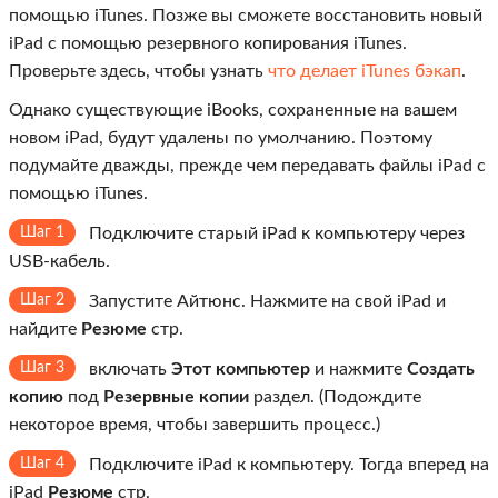
помощью iTunes. Позже вы сможете восстановить новый
iPad с помощью резервного копирования iTunes.
Проверьте здесь, чтобы узнать
что делает iTunes бэкап
.
Однако существующие iBooks, сохраненные на вашем
новом iPad, будут удалены по умолчанию. Поэтому
подумайте дважды, прежде чем передавать файлы iPad с
помощью iTunes.
Шаг 1
Подключите старый iPad к компьютеру через
USB-кабель.
Шаг 2
Запустите Айтюнс. Нажмите на свой iPad и
найдите
Резюме
стр.
Шаг 3
включать
Этот компьютер
и нажмите
Создать
копию
под
Резервные копии
раздел. (Подождите
некоторое время, чтобы завершить процесс.)
Шаг 4
Подключите iPad к компьютеру. Тогда вперед на
iPad
Резюме
стр.