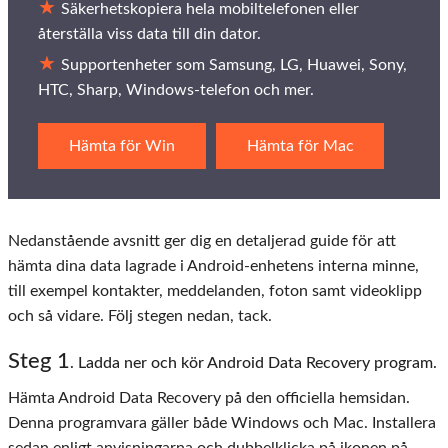
Säkerhetskopiera hela mobiltelefonen eller
återställa viss data till din dator.
Supportenheter som Samsung, LG, Huawei, Sony,
HTC, Sharp, Windows-telefon och mer.
Hämta för Win
Hämta för Mac
Nedanstående avsnitt ger dig en detaljerad guide för att
hämta dina data lagrade i Android-enhetens interna minne,
till exempel kontakter, meddelanden, foton samt videoklipp
och så vidare. Följ stegen nedan, tack.
Steg
1
. Ladda ner och kör Android Data Recovery program.
Hämta Android Data Recovery på den officiella hemsidan.
Denna programvara gäller både Windows och Mac. Installera
sedan enligt anvisningarna och dubbelklicka på ikonen på