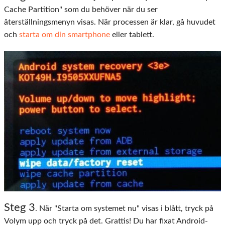
Cache Partition" som du behöver när du ser
återställningsmenyn visas. När processen är klar, gå huvudet
och
starta om din smartphone
eller tablett.
Steg
3
. När "Starta om systemet nu" visas i blått, tryck på
Volym upp och tryck på det. Grattis! Du har fixat Android-