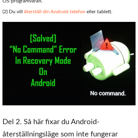
OS-programvaran.
(2) Du vill
återställ din Android-telefon
eller tablett.
Del
2
. Så här fixar du Android-
återställningsläge som inte fungerar