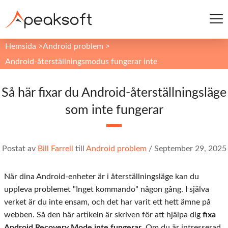
Hemsida
>
Android problem
>
Android-återställningsmodus fungerar inte
Så här fixar du Android-återställningsläge
som inte fungerar
Postat av
Bill Farrell
till
Android problem
/
September 29, 2025
När dina Android-enheter är i återställningsläge kan du
uppleva problemet "Inget kommando" någon gång. I själva
verket är du inte ensam, och det har varit ett hett ämne på
webben. Så den här artikeln är skriven för att hjälpa dig
fixa
Android Recovery Mode inte fungerar
. Om du är intresserad