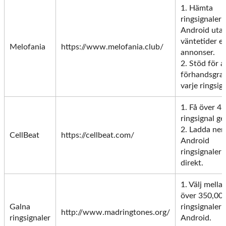
1. Hämta
ringsignaler 
Android uta
väntetider el
Melofania
https://www.melofania.club/
annonser.
2. Stöd för a
förhandsgra
varje ringsign
1. Få över 45
ringsignal ge
2. Ladda ner
CellBeat
https://cellbeat.com/
Android
ringsignaler
direkt.
1. Välj mella
över 350,00
Galna
ringsignaler t
http://www.madringtones.org/
ringsignaler
Android.