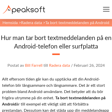
Hemsida
>
Radera data
>
Ta bort textmeddelanden på Android
Hur man tar bort textmeddelanden på en
Android-telefon eller surfplatta
Postat av
Bill Farrell
till
Radera data
/
Februari 26, 2024
Allt eftersom tiden går kan du upptäcka att din Android-
telefon blir långsammare och långsammare. Det är ett stort
problem bland Android-användare. Det betyder att du bör
frigöra utrymme på din enhet.
Ta bort textmeddelanden på
Android
är till exempel ett viktigt sätt att förbättra
prestandan. Dessutom kan det städa upp din meddelandeapp