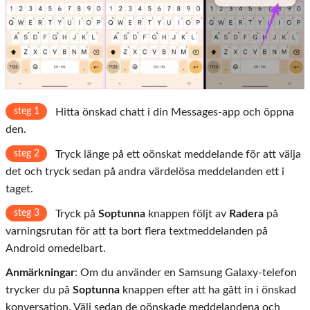
steg 1
Hitta önskad chatt i din Messages-app och öppna
den.
steg 2
Tryck länge på ett oönskat meddelande för att välja
det och tryck sedan på andra värdelösa meddelanden ett i
taget.
steg 3
Tryck på
Soptunna
knappen följt av
Radera
på
varningsrutan för att ta bort flera textmeddelanden på
Android omedelbart.
Anmärkningar
: Om du använder en Samsung Galaxy-telefon
trycker du på
Soptunna
knappen efter att ha gått in i önskad
konversation. Välj sedan de oönskade meddelandena och