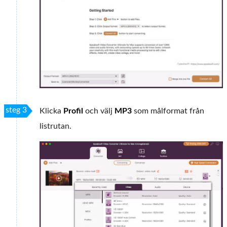
steg 3
Klicka
Profil
och välj
MP3
som målformat från
listrutan.