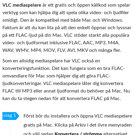
VLC mediaspelare
är ett gratis och öppen källkod som spelar
verktyg som kan hjälpa dig att spela olika video- och ljudfiler
smidigt. Den är kompatibel med både Mac och Windows.
Faktum är att du kan lita på att den enkelt öppnar och lyssnar
på ett FLAC-ljud på din Mac. VLC stöder starkt alla populära
video- och ljudformat inklusive FLAC, AAC, MP3, M4A,
WAV, WMV, MP4, MOV, FLV, AVI, MKV och många fler.
Som en allsidig mediaspelare har VLC också en
konverteringsfunktion. Det kan fungera som en bra FLAC-
omvandlare för Mac som hjälper dig att göra FLAC-
ljudkonverteringar. VLC mediaspelare låter dig konvertera
FLAC till MP3 eller annat ljudformat du behöver på Mac. Nu
kan du ta stegen nedan för att konvertera FLAC på Mac.
steg 1
Först bör du installera och öppna VLC mediaspelare
gratis på Mac. Klicka på Arkiv i det övre menyraden
och välj sedan
Konvertera / strömma
alternativet