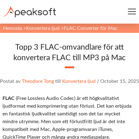
Hemsida
>
Konvertera ljud
>
FLAC Converter för Mac
Topp 3 FLAC-omvandlare för att
konvertera FLAC till MP3 på Mac
Postat av
Theodore Tong
till
Konvertera ljud
/
October 15, 2025
FLAC
(Free Lossless Audio Codec) är ett högkvalitativt
ljudformat med komprimering utan förlust. Det kan erbjuda
en fantastisk ljudkvalitet samtidigt som det tar mycket
mindre utrymme. Men som ett förlustfritt ljud är det inte
kompatibelt med Mac, Apple-programvaran iTunes,
QuickTime Player och många andra mediaspelare.