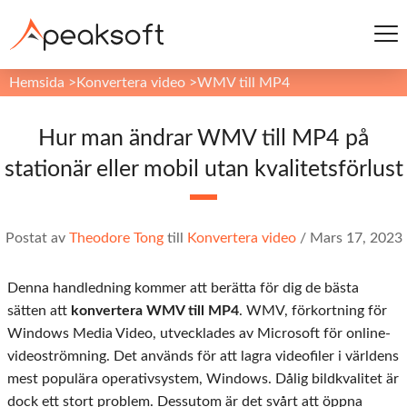
Hemsida
>
Konvertera video
>
WMV till MP4
Hur man ändrar WMV till MP4 på
stationär eller mobil utan kvalitetsförlust
Postat av
Theodore Tong
till
Konvertera video
/
Mars 17, 2023
Denna handledning kommer att berätta för dig de bästa
sätten att
konvertera WMV till MP4
. WMV, förkortning för
Windows Media Video, utvecklades av Microsoft för online-
videoströmning. Det används för att lagra videofiler i världens
mest populära operativsystem, Windows. Dålig bildkvalitet är
dock ett stort problem. Dessutom är det svårt att öppna