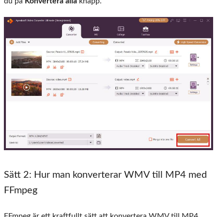
du på
Konvertera alla
knapp.
Sätt 2: Hur man konverterar WMV till MP4 med
FFmpeg
FFmpeg är ett kraftfullt sätt att konvertera WMV till MP4