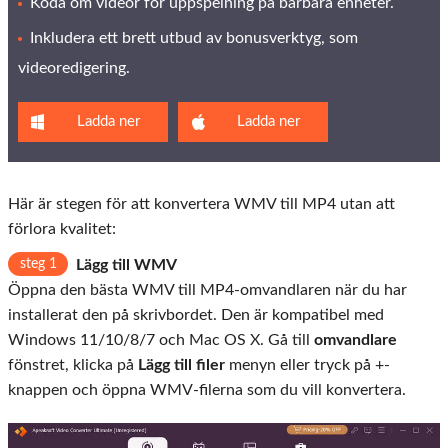
Koda om videor för uppspelning på bärbara enheter.
Inkludera ett brett utbud av bonusverktyg, som
videoredigering.
Ladda ner
Ladda ner
Här är stegen för att konvertera WMV till MP4 utan att
förlora kvalitet:
steg 1
Lägg till WMV
Öppna den bästa WMV till MP4-omvandlaren när du har
installerat den på skrivbordet. Den är kompatibel med
Windows 11/10/8/7 och Mac OS X. Gå till
omvandlare
fönstret, klicka på
Lägg till filer
menyn eller tryck på +-
knappen och öppna WMV-filerna som du vill konvertera.