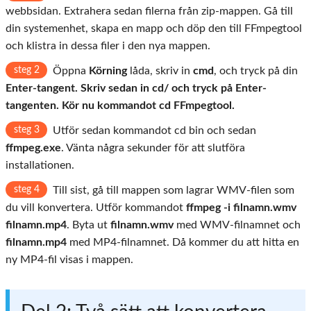
webbsidan. Extrahera sedan filerna från zip-mappen. Gå till
din systemenhet, skapa en mapp och döp den till FFmpegtool
och klistra in dessa filer i den nya mappen.
steg 2
Öppna
Körning
låda, skriv in
cmd
, och tryck på din
Enter-tangent. Skriv sedan in cd/ och tryck på Enter-
tangenten. Kör nu kommandot
cd FFmpegtool
.
steg 3
Utför sedan kommandot cd bin och sedan
ffmpeg.exe
. Vänta några sekunder för att slutföra
installationen.
steg 4
Till sist, gå till mappen som lagrar WMV-filen som
du vill konvertera. Utför kommandot
ffmpeg -i filnamn.wmv
filnamn.mp4
. Byta ut
filnamn.wmv
med WMV-filnamnet och
filnamn.mp4
med MP4-filnamnet. Då kommer du att hitta en
ny MP4-fil visas i mappen.