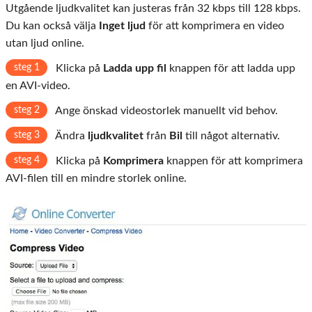
Utgående ljudkvalitet kan justeras från 32 kbps till 128 kbps.
Du kan också välja
Inget ljud
för att komprimera en video
utan ljud online.
steg 1
Klicka på
Ladda upp fil
knappen för att ladda upp
en AVI-video.
steg 2
Ange önskad videostorlek manuellt vid behov.
steg 3
Ändra
ljudkvalitet
från
Bil
till något alternativ.
steg 4
Klicka på
Komprimera
knappen för att komprimera
AVI-filen till en mindre storlek online.