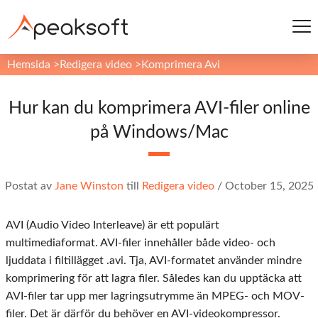
Hemsida
>
Redigera video
>
Komprimera Avi
Hur kan du komprimera AVI-filer online
på Windows/Mac
Postat av
Jane Winston
till
Redigera video
/
October 15, 2025
AVI (Audio Video Interleave) är ett populärt
multimediaformat. AVI-filer innehåller både video- och
ljuddata i filtillägget .avi. Tja, AVI-formatet använder mindre
komprimering för att lagra filer. Således kan du upptäcka att
AVI-filer tar upp mer lagringsutrymme än MPEG- och MOV-
filer. Det är därför du behöver en AVI-videokompressor.