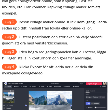
kan göra collagevideor online, som Kapwing, FastReel,
InVideo, etc. Här kommer Kapwing collage maker som ett
exempel.
steg 1
Besök collage maker online. Klick
Kom igång
. Ladda
sedan upp ditt innehåll från lokala eller online-källor.
steg 2
Justera positionen och storleken på varje videofil
genom att dra med vänsterklickmusen.
steg 3
I den högra redigeringspanelen kan du rotera, lägga
till lager, ställa in konturhörn och göra fler ändringar.
steg 4
Klicka
Export
för att ladda ner eller dela din
nyskapade collagevideo.