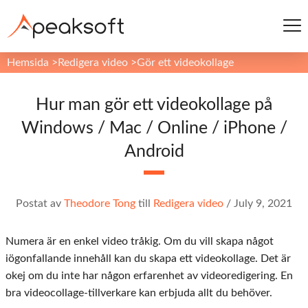
Hemsida
>
Redigera video
>
Gör ett videokollage
Hur man gör ett videokollage på
Windows / Mac / Online / iPhone /
Android
Postat av
Theodore Tong
till
Redigera video
/
July 9, 2021
Numera är en enkel video tråkig. Om du vill skapa något
iögonfallande innehåll kan du skapa ett videokollage. Det är
okej om du inte har någon erfarenhet av videoredigering. En
bra videocollage-tillverkare kan erbjuda allt du behöver.