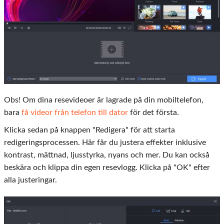
Obs! Om dina resevideoer är lagrade på din mobiltelefon,
bara
få videor från telefon till dator
för det första.
Klicka sedan på knappen "Redigera" för att starta
redigeringsprocessen. Här får du justera effekter inklusive
kontrast, mättnad, ljusstyrka, nyans och mer. Du kan också
beskära och klippa din egen resevlogg. Klicka på "OK" efter
alla justeringar.