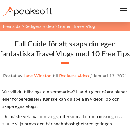
Hemsida
>
Redigera video
>
Gör en Travel Vlog
Full Guide för att skapa din egen
fantastiska Travel Vlogs med 10 Free Tips
Postat av
Jane Winston
till
Redigera video
/
Januari 13, 2021
Var vill du tillbringa din sommarlov? Har du gjort några planer
eller förberedelser? Kanske kan du spela in videoklipp och
skapa egna vlogs?
Du måste veta väl om vlogs, eftersom alla runt omkring oss
skulle vilja prova den här snabbhastighetsredigeringen.