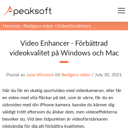
Hemsida
>
Redigera video
>
Videoförstärkare
Video Enhancer - Förbättrad
videokvalitet på Windows och Mac
Postat av
Jane Winston
till
Redigera video
/
July 30, 2021
När du får en skakig sportvideo med videokameran, eller får
en video med vita fläckar på det, som är värre, får du en
sidovideo med din iPhone-kamera, kanske du känner dig
väldigt trött eftersom du älskar dem, men videoeffekterna
besviker du. Vid den tidpunkten är videoförstärkaren
nödvändig för dig att förbättra kvaliteten.