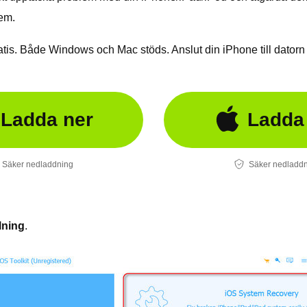
lem.
tis. Både Windows och Mac stöds. Anslut din iPhone till datorn
Ladda ner
Ladda
Säker nedladdning
Säker nedladd
lning
.