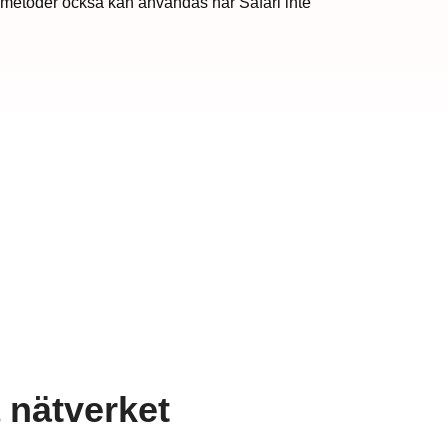
metoder också kan användas när Safari inte
a nätverket