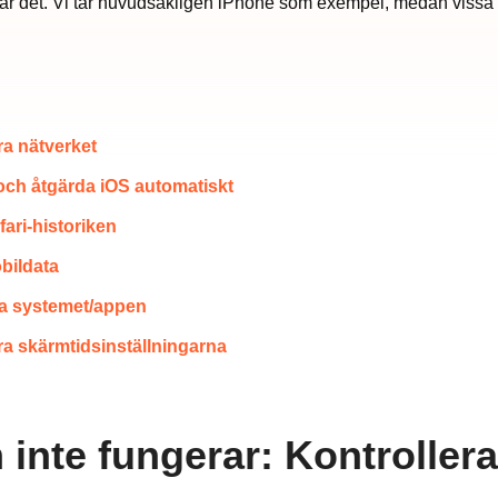
r det. Vi tar huvudsakligen iPhone som exempel, medan vissa 
ra nätverket
 och åtgärda iOS automatiskt
ari-historiken
obildata
ra systemet/appen
era skärmtidsinställningarna
 inte fungerar: Kontroller