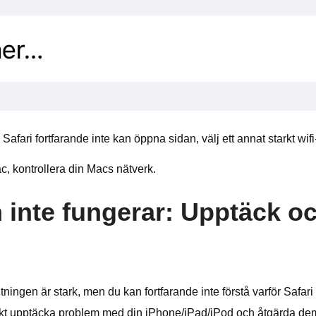
afari fortfarande inte kan öppna sidan, välj ett annat starkt wifi
, kontrollera din Macs nätverk.
m inte fungerar: Upptäck o
utningen är stark, men du kan fortfarande inte förstå varför Safar
t upptäcka problem med din iPhone/iPad/iPod och åtgärda dem p