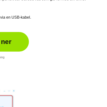
 via en USB-kabel.
 ner
ning