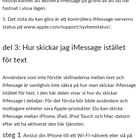
misslyckandet att aktivera iMessage på grund av att du har
fastnat i vissa lägen.
5. Det sista du kan göra är att kontrollera iMessage-serverns
status på www.apple.com/support/systemstatus/.
del 3
: Hur skickar jag iMessage istället
för text
Användare som inte förstår skillnaderna mellan text och
iMessage är vanligtvis inte säkra på hur man skickar iMessage
istället för text. I den här delen visar vi hur du skickar
iMessage i detaljer. För det första bör både avsändare och
mottagare enheter vara Apple-produkter. Du kan skicka
iMessage mellan iPhone, iPad, iPod Touch och Mac-datorn
efter att ha aktiverat den här tjänsten.
steg 1
. Anslut din iPhone till ett Wi-Fi-nätverk eller slå på