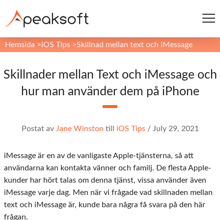
Hemsida
>
iOS Tips
>
Skillnad mellan text och iMessage
Skillnader mellan Text och iMessage och
hur man använder dem på iPhone
Postat av
Jane Winston
till
iOS Tips
/
July 29, 2021
iMessage är en av de vanligaste Apple-tjänsterna, så att
användarna kan kontakta vänner och familj. De flesta Apple-
kunder har hört talas om denna tjänst, vissa använder även
iMessage varje dag. Men när vi frågade vad skillnaden mellan
text och iMessage är, kunde bara några få svara på den här
frågan.